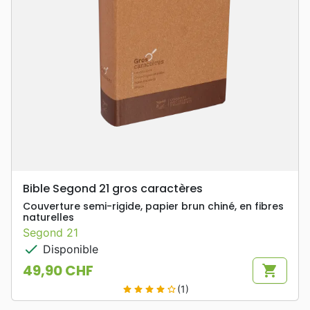
Bible Segond 21 gros caractères
Couverture semi-rigide, papier brun chiné, en fibres
naturelles
Segond 21
check
Disponible
49,90 CHF
shopping_cart
Prix
(1)
star
star
star
star
star_border