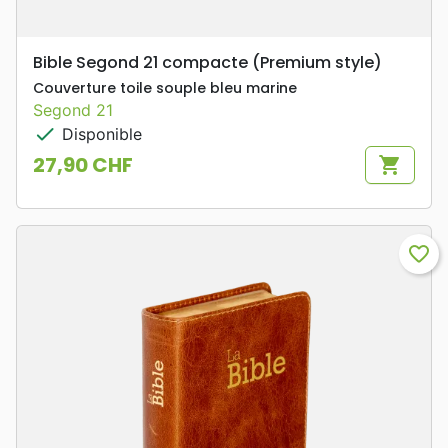
Bible Segond 21 compacte (Premium style)
Couverture toile souple bleu marine
Segond 21
check
Disponible
27,90 CHF
shopping_cart
Prix
favorite_border