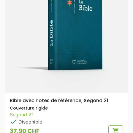
Bible avec notes de référence, Segond 21
Couverture rigide
Segond 21
check
Disponible
37,90 CHF
shopping_cart