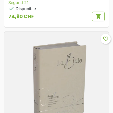
Segond 21
check
Disponible
74,90 CHF
shopping_cart
Prix
favorite_border