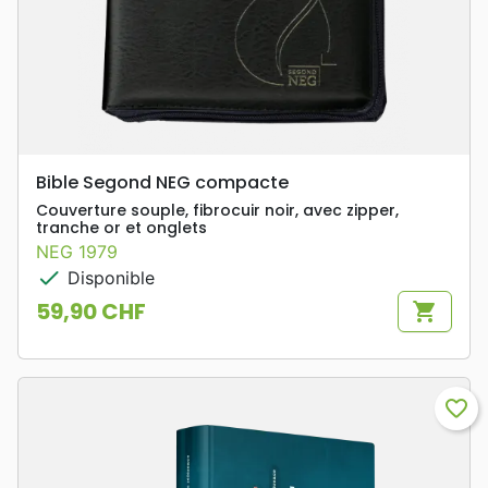
Bible Segond NEG compacte
Couverture souple, fibrocuir noir, avec zipper,
tranche or et onglets
NEG 1979
check
Disponible
59,90 CHF
shopping_cart
Prix
favorite_border