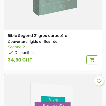
Bible Segond 21 gros caractère
Couverture rigide et illustrée
Segond 21
check
Disponible
34,90 CHF
shopping_cart
Prix
favorite_border