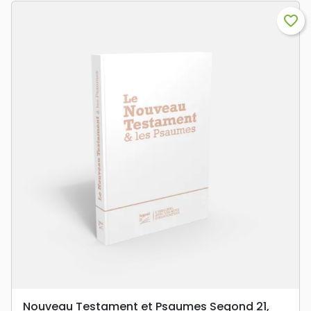
favorite_border
Nouveau Testament et Psaumes Segond 21,