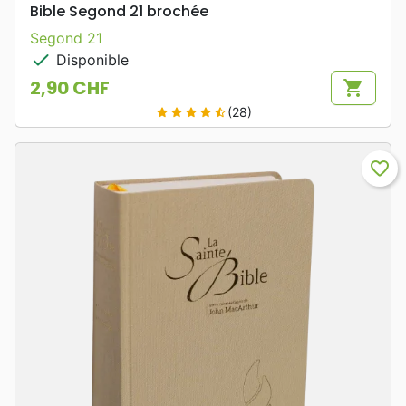
Bible Segond 21 brochée
Segond 21
check
Disponible
2,90 CHF
shopping_cart
Prix
(28)
star
star
star
star
star_half
favorite_border