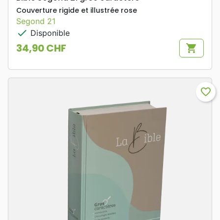
Couverture rigide et illustrée rose
Segond 21
check
Disponible
34,90 CHF
shopping_cart
Prix
favorite_border