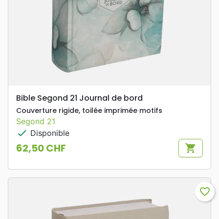
Bible Segond 21 Journal de bord
Couverture rigide, toilée imprimée motifs
Segond 21
check
Disponible
62,50 CHF
shopping_cart
Prix
favorite_border