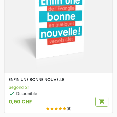
ENFIN UNE BONNE NOUVELLE !
Segond 21
check
Disponible
0,50 CHF
shopping_cart
Prix
(6)
star
star
star
star
star