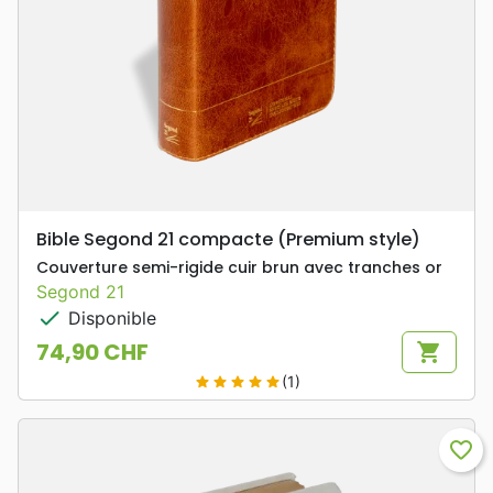
Bible Segond 21 compacte (Premium style)
Couverture semi-rigide cuir brun avec tranches or
Segond 21
check
Disponible
74,90 CHF
shopping_cart
Prix
(1)
star
star
star
star
star
favorite_border