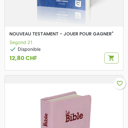
NOUVEAU TESTAMENT - JOUER POUR GAGNER"
Segond 21
check
Disponible
12,80 CHF
shopping_cart
Prix
favorite_border