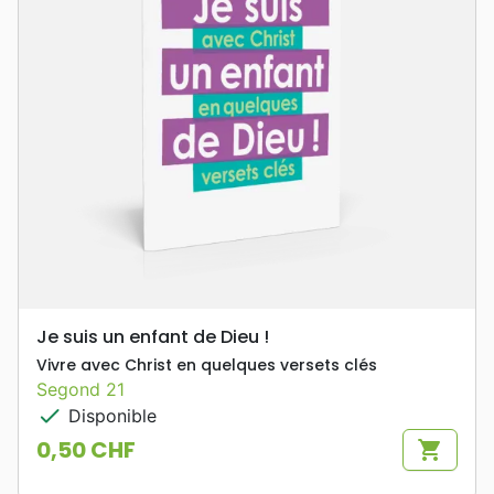
Je suis un enfant de Dieu !
Vivre avec Christ en quelques versets clés
Segond 21
check
Disponible
0,50 CHF
shopping_cart
Prix