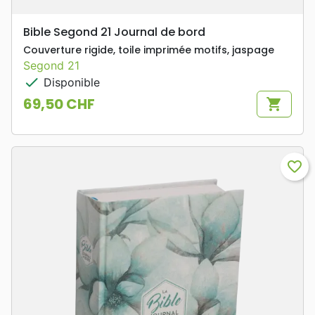
Bible Segond 21 Journal de bord
Couverture rigide, toile imprimée motifs, jaspage
Segond 21
check
Disponible
69,50 CHF
shopping_cart
Prix
favorite_border