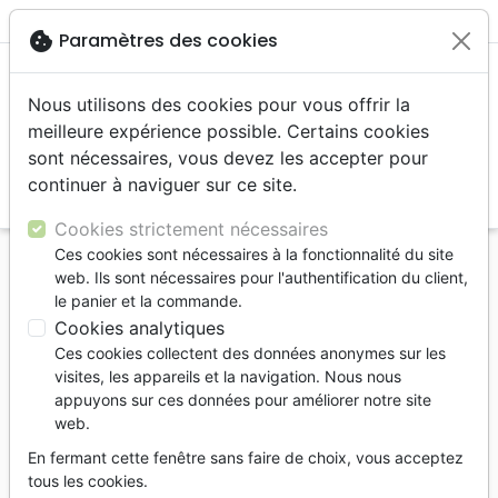
menu
shopping_cart
account_circle
cookie
Paramètres des cookies
Nous utilisons des cookies pour vous offrir la
meilleure expérience possible. Certains cookies
sont nécessaires, vous devez les accepter pour
continuer à naviguer sur ce site.
search
Reche
Cookies strictement nécessaires
Ces cookies sont nécessaires à la fonctionnalité du site
Accueil
Editeurs
Société Biblique de Genève
web. Ils sont nécessaires pour l'authentification du client,
le panier et la commande.
Société Biblique
Cookies analytiques
de Genève
Ces cookies collectent des données anonymes sur les
visites, les appareils et la navigation. Nous nous
appuyons sur ces données pour améliorer notre site
web.
En fermant cette fenêtre sans faire de choix, vous acceptez
tous les cookies.