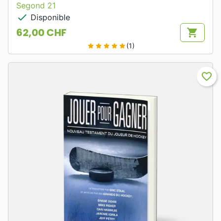
Segond 21
check
Disponible
62,00 CHF
shopping_cart
Prix
(1)
star
star
star
star
star
favorite_border