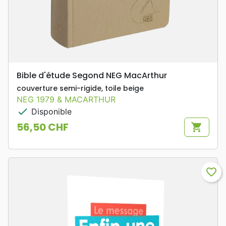
Bible d'étude Segond NEG MacArthur
couverture semi-rigide, toile beige
NEG 1979 & MACARTHUR
check
Disponible
56,50 CHF
shopping_cart
Prix
favorite_border