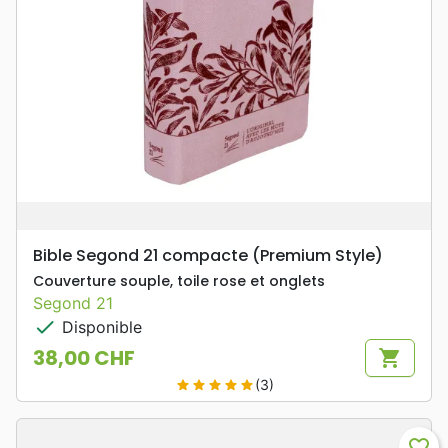
Bible Segond 21 compacte (Premium Style)
Couverture souple, toile rose et onglets
Segond 21
check
Disponible
38,00 CHF
shopping_cart
Prix
(3)
star
star
star
star
star
favorite_border