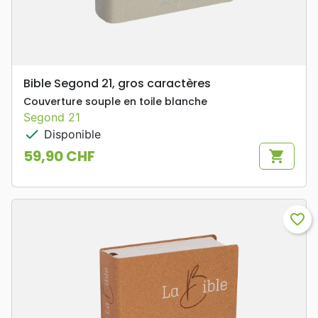
Bible Segond 21, gros caractères
Couverture souple en toile blanche
Segond 21
check
Disponible
59,90 CHF
shopping_cart
Prix
favorite_border