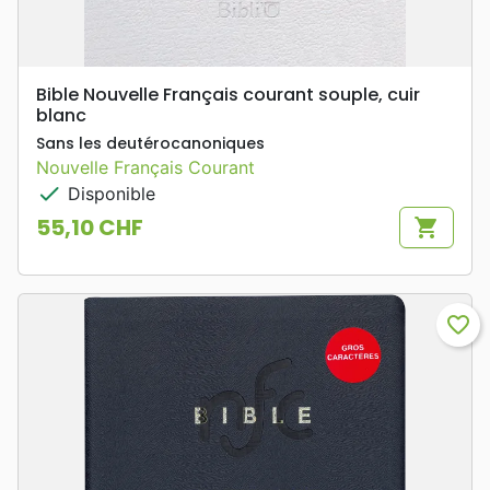
Bible Nouvelle Français courant souple, cuir
blanc
Sans les deutérocanoniques
Nouvelle Français Courant
check
Disponible
55,10 CHF
shopping_cart
Prix
favorite_border