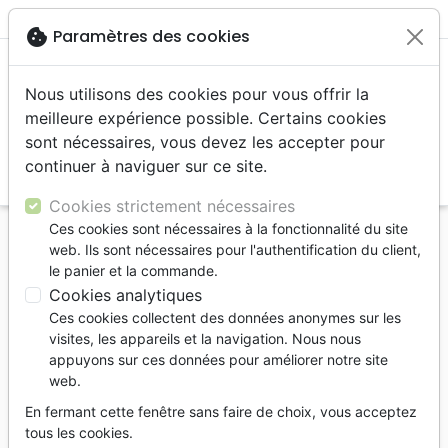
menu
shopping_cart
account_circle
cookie
Paramètres des cookies
Nous utilisons des cookies pour vous offrir la
meilleure expérience possible. Certains cookies
sont nécessaires, vous devez les accepter pour
continuer à naviguer sur ce site.
search
Reche
Cookies strictement nécessaires
Ces cookies sont nécessaires à la fonctionnalité du site
Accueil
Bibles
Français courant
web. Ils sont nécessaires pour l'authentification du client,
le panier et la commande.
Français courant
Cookies analytiques
17
produits
Ces cookies collectent des données anonymes sur les
visites, les appareils et la navigation. Nous nous
appuyons sur ces données pour améliorer notre site
tune
Filtrer
web.
En fermant cette fenêtre sans faire de choix, vous acceptez
Evangiles
Bibles
Français fondamental
tous les cookies.