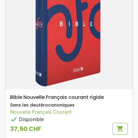
Bible Nouvelle Français courant rigide
Sans les deutérocanoniques
Nouvelle Français Courant
check
Disponible
37,50 CHF
shopping_cart
Prix