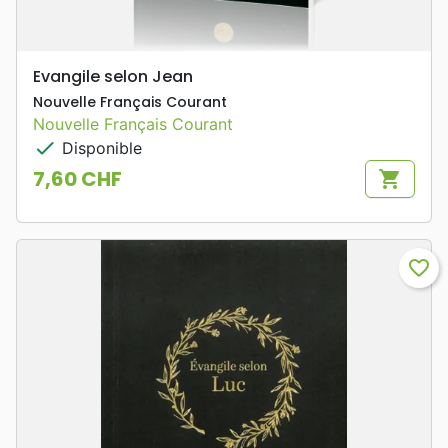
Evangile selon Jean
Nouvelle Français Courant
Nouvelle Français Courant
check
Disponible
7,60 CHF
shopping_cart
Prix
favorite_border