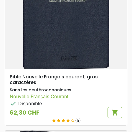
Bible Nouvelle Français courant, gros
caractères
Sans les deutérocanoniques
Nouvelle Français Courant
check
Disponible
62,30 CHF
shopping_cart
Prix
(5)
star
star
star
star
star_border