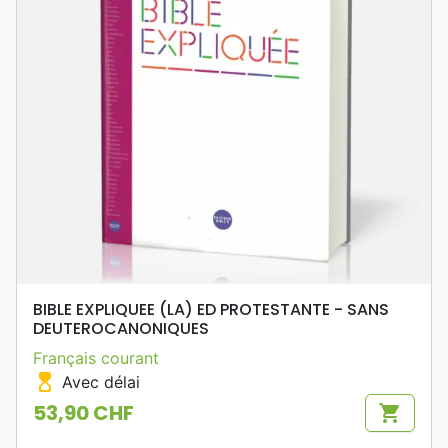
BIBLE EXPLIQUEE (LA) ED PROTESTANTE - SANS
DEUTEROCANONIQUES
Français courant
hourglass_top
Avec délai
53,90 CHF
shopping_cart
Prix