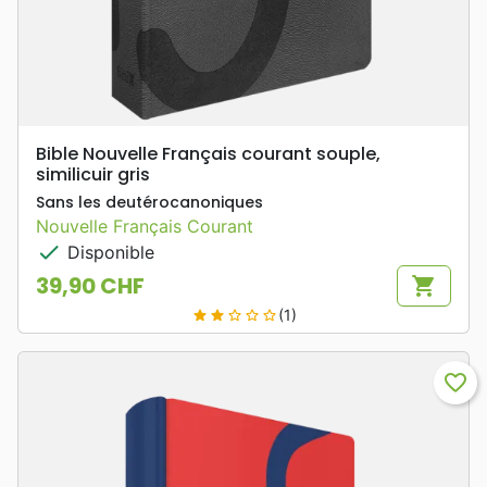
Bible Nouvelle Français courant souple,
similicuir gris
Sans les deutérocanoniques
Nouvelle Français Courant
check
Disponible
39,90 CHF
shopping_cart
Prix
(1)
star
star
star_border
star_border
star_border
favorite_border