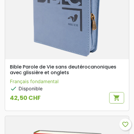
Bible Parole de Vie sans deutérocanoniques
avec glissière et onglets
Français fondamental
check
Disponible
42,50 CHF
shopping_cart
Prix
favorite_border