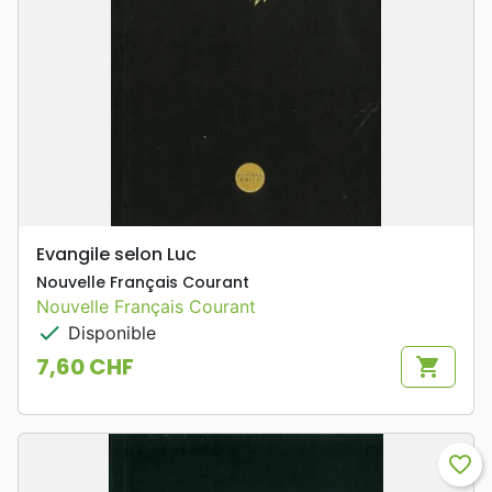
Evangile selon Luc
Nouvelle Français Courant
Nouvelle Français Courant
check
Disponible
7,60 CHF
shopping_cart
Prix
favorite_border