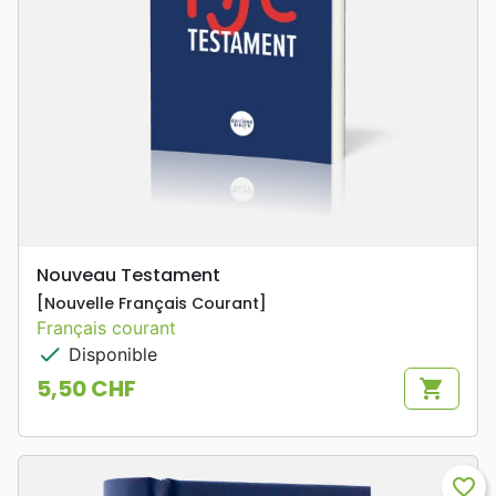
Nouveau Testament
[Nouvelle Français Courant]
Français courant
check
Disponible
5,50 CHF
shopping_cart
Prix
favorite_border