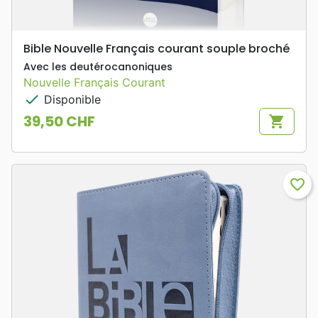
Bible Nouvelle Français courant souple broché
Avec les deutérocanoniques
Nouvelle Français Courant
check
Disponible
39,50 CHF
shopping_cart
Prix
favorite_border