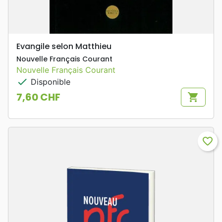
Evangile selon Matthieu
Nouvelle Français Courant
Nouvelle Français Courant
check
Disponible
7,60 CHF
shopping_cart
Prix
favorite_border