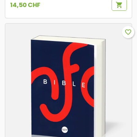
14,50 CHF
shopping_cart
Prix
favorite_border