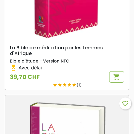
La Bible de méditation par les femmes
d'Afrique
Bible d'étude - Version NFC
hourglass_top
Avec délai
39,70 CHF
shopping_cart
Prix
(1)
star
star
star
star
star
favorite_border