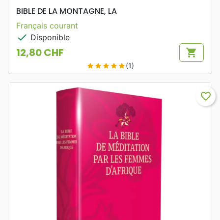
BIBLE DE LA MONTAGNE, LA
Français courant
check
Disponible
12,80 CHF
shopping_cart
Prix
(1)
star
star
star
star
star
favorite_border