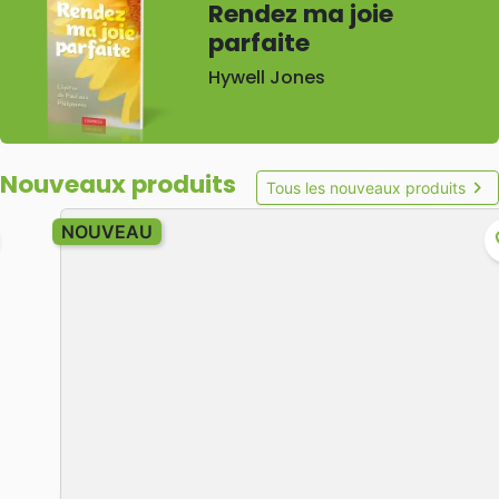
Rendez ma joie
parfaite
Hywell Jones
Nouveaux produits
chevron_right
Tous les nouveaux produits
NOUVEAU
favorite_border