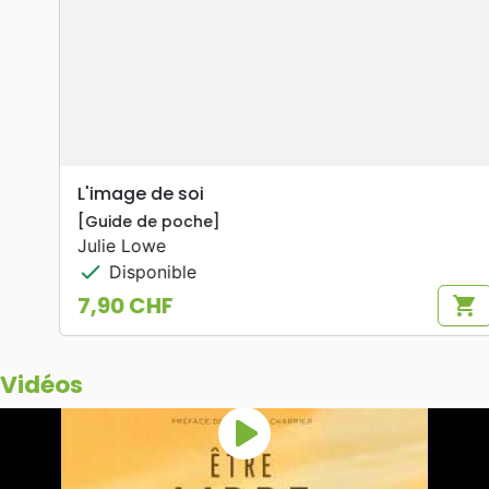
L'image de soi
[Guide de poche]
Julie Lowe
check
Disponible
7,90 CHF
shopping_cart
Prix
Vidéos
play_arrow