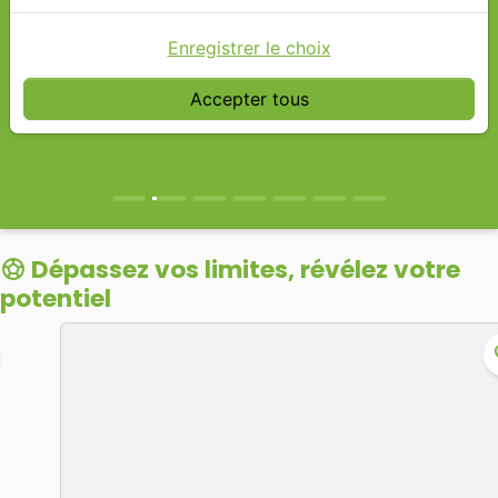
Enregistrer le choix
Accepter tous
Dépassez vos limites, révélez votre
sports_soccer
potentiel
favorite_border