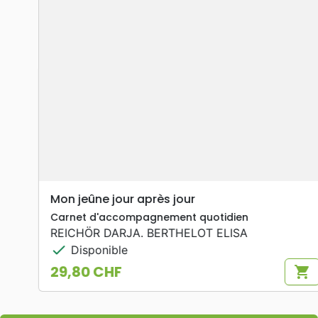
Mon jeûne jour après jour
Carnet d'accompagnement quotidien
REICHÖR DARJA. BERTHELOT ELISA
check
Disponible
29,80 CHF
shopping_cart
Prix