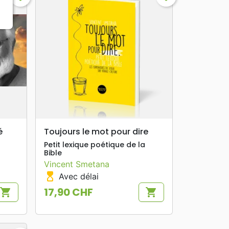
search
APERÇU RAPIDE
é
Toujours le mot pour dire
Petit lexique poétique de la
Bible
Vincent Smetana
hourglass_top
Avec délai
17,90 CHF
shopping_cart
shopping_cart
Prix