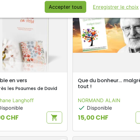
Accepter tous
Enregistrer le choix
search
search
APERÇU RAPIDE
APERÇU RAPIDE
ible en vers
Que du bonheur... malgr
tout !
rès les Psaumes de David
hane Langhoff
NORMAND ALAIN
check
isponible
Disponible
90 CHF
15,00 CHF
shopping_cart
Prix