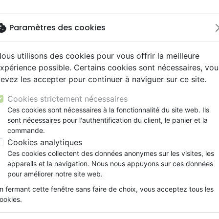
okie
Paramètres des cookies
ous utilisons des cookies pour vous offrir la meilleure
Nouveautés
Bibles
Livres
Jeunesse
Musi
xpérience possible. Certains cookies sont nécessaires, vou
evez les accepter pour continuer à naviguer sur ce site.
ue, société, politique
scents, jeunes
 Rock
gnement, conférences
ts cadeaux
Français fondamental
Témoignages, biographies
Enseignement jeunesse
Compilations
Histoires vraies, témoigna
Accessoires de Bible
y
s cadeaux
s jeunesse
l, Soul
ns animés
Autres versions
Romans
Livres d'activités
Rap, Hip-hop
Documentaires, reportage
Cookies strictement nécessaires
ur
cation
es, méditations jeunesse
 Musique de fête
Bibles d'étude
Bandes dessinées
CD Jeunesse
Recueils et partitions
Ces cookies sont nécessaires à la fonctionnalité du site web. Ils
ésie
ais courant
elisation
sont nécessaires pour l'authentification du client, le panier et la
Nouveaux Testaments
Prière, adoration, louange
commande.
le, couple
Personne, santé
Cookies analytiques
Ces cookies collectent des données anonymes sur les visites, les
Livres
Méditations
Etud
appareils et la navigation. Nous nous appuyons sur ces données
pour améliorer notre site web.
ar :
Par page :
n fermant cette fenêtre sans faire de choix, vous acceptez tous les
ookies.
favorite_border