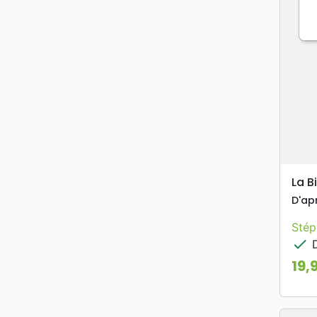
La B
D'ap
Stép
check
D
19,
Prix