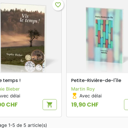
favorite_border
search
search
APERÇU RAPIDE
APERÇU RAPIDE
le temps !
Petite-Rivière-de-l'île
ie Bieber
Martin Roy
hourglass_top
vec délai
Avec délai
00 CHF
19,90 CHF
shopping_cart
Prix
age 1-5 de 5 article(s)