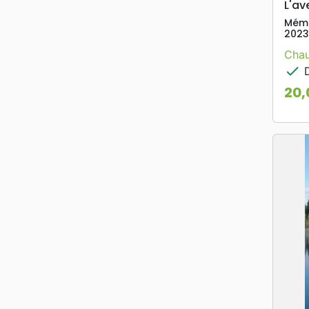
L'av
Mémo
2023
Chau
check
D
20,
Prix