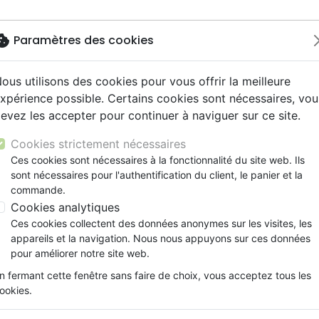
okie
Paramètres des cookies
ous utilisons des cookies pour vous offrir la meilleure
Nouveautés
Bibles
Livres
Jeunesse
Musi
xpérience possible. Certains cookies sont nécessaires, vou
evez les accepter pour continuer à naviguer sur ce site.
ue, société, politique
scents, jeunes
umental
ns animés
ts cadeaux
Français fondamental
Témoignages, biographies
Enseignement jeunesse
Compilations
Documentaires, reportage
Accessoires de Bible
es
y
s cadeaux
s jeunesse
 Musique de fête
ires vraies, témoignages
Autres versions
Romans
Livres d'activités
Recueils et partitions
Cookies strictement nécessaires
ur
cation
es, méditations jeunesse
Bibles d'étude
Bandes dessinées
CD Jeunesse
Ces cookies sont nécessaires à la fonctionnalité du site web. Ils
moignages, biographies
ais courant
elisation
sont nécessaires pour l'authentification du client, le panier et la
Nouveaux Testaments
Prière, adoration, louange
commande.
le, couple
Personne, santé
Cookies analytiques
Ces cookies collectent des données anonymes sur les visites, les
Eglise
Personne, santé
Guéris
appareils et la navigation. Nous nous appuyons sur ces données
pour améliorer notre site web.
ar :
Par page :
n fermant cette fenêtre sans faire de choix, vous acceptez tous les
ookies.
chevron_right
Suivant
2
3
…
10