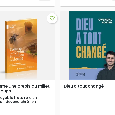
favorite_border
search
search
APERÇU RAPIDE
APERÇU RAPIDE
e une brebis au milieu
Dieu a tout changé
loups
royable histoire d'un
an devenu chrétien