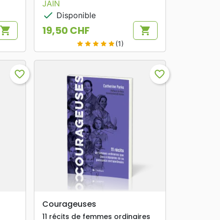
JAIN
check
Disponible
19,50 CHF
shopping_cart
shopping_cart
Prix
(1)
star
star
star
star
star
favorite_border
favorite_border
search
APERÇU RAPIDE
Courageuses
11 récits de femmes ordinaires