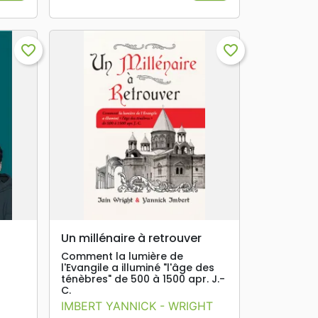
favorite_border
favorite_border
search
APERÇU RAPIDE
Un millénaire à retrouver
Comment la lumière de
l'Evangile a illuminé "l'âge des
ténèbres" de 500 à 1500 apr. J.-
C.
IMBERT YANNICK - WRIGHT