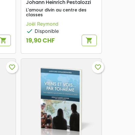
Johann Heinrich Pestalozzi
L'amour divin au centre des
classes
Joël Reymond
check
Disponible
19,90 CHF
shopping_cart
shopping_cart
Prix
favorite_border
favorite_border