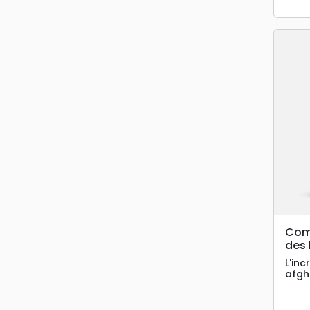
Comm
des 
L'inc
afgh