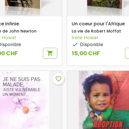
search
search
APERÇU RAPIDE
APERÇU RAPIDE
e infinie
Un coeur pour l'Afrique
ie de John Newton
La vie de Robert Moffat
e Howat
Irene Howat
check
isponible
Disponible
00 CHF
15,00 CHF
shopping_cart
Prix
favorite_border