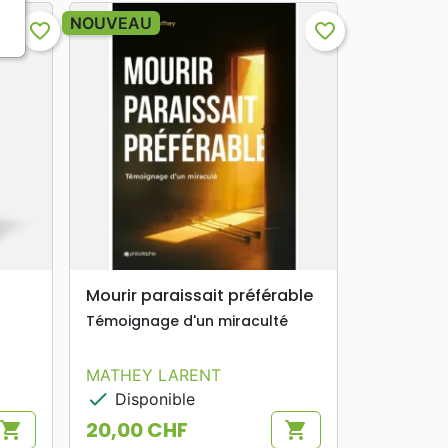
NOUVEAU
favorite_border
favorite_border
search
APERÇU RAPIDE
Mourir paraissait préférable
Témoignage d'un miraculté
MATHEY LARENT
check
Disponible
20,00 CHF
shopping_cart
shopping_cart
Prix