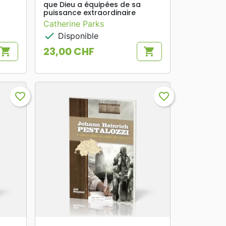
que Dieu a équipées de sa
puissance extraordinaire
Catherine Parks
check
Disponible
23,00 CHF
shopping_cart
shopping_cart
Prix
favorite_border
favorite_border
search
APERÇU RAPIDE