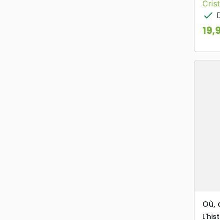
Cris
check
D
19,
Prix
Où, 
L'hi