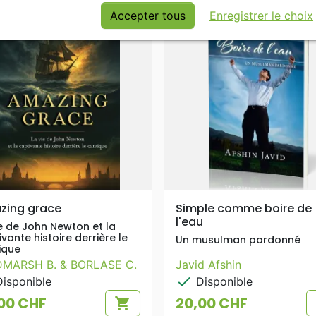
Accepter tous
Enregistrer le choix
favorite_border
search
search
APERÇU RAPIDE
APERÇU RAPIDE
zing grace
Simple comme boire de
l'eau
ie de John Newton et la
vante histoire derrière le
Un musulman pardonné
ique
DMARSH B. & BORLASE C.
Javid Afshin
check
isponible
Disponible
00 CHF
20,00 CHF
shopping_cart
Prix