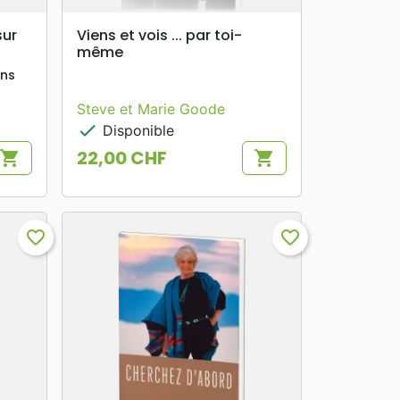
search
APERÇU RAPIDE
sur
Viens et vois ... par toi-
même
ens
Steve et Marie Goode
check
Disponible
22,00 CHF
shopping_cart
shopping_cart
Prix
favorite_border
favorite_border