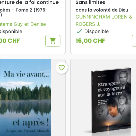
enture de la foi continue
Sans limites
ires - Tome 2 (1976-
dans la volonté de Dieu
)
CUNNINGHAM LOREN &
tems Guy et Denise
ROGERS J.
check
isponible
Disponible
00 CHF
16,00 CHF
shopping_cart
Prix
favorite_border