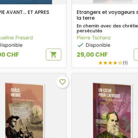
search
search
APERÇU RAPIDE
APERÇU RAPIDE
IE AVANT... ET APRES
Etrangers et voyageurs 
la terre
En chemin avec des chréti
persécutés
ueline Fresard
Pierre Tschanz
check
isponible
Disponible
00 CHF
29,00 CHF
shopping_cart
Prix
(1)
star
star
star
star
star_border
favorite_border