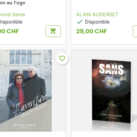
ion au Togo
mond Serex
ALAIN AUDERSET
check
isponible
Disponible
00 CHF
29,00 CHF
shopping_cart
Prix
favorite_border
search
search
APERÇU RAPIDE
APERÇU RAPIDE