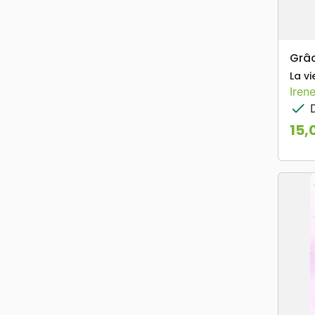
Grâc
La v
Iren
check
D
15,
Prix