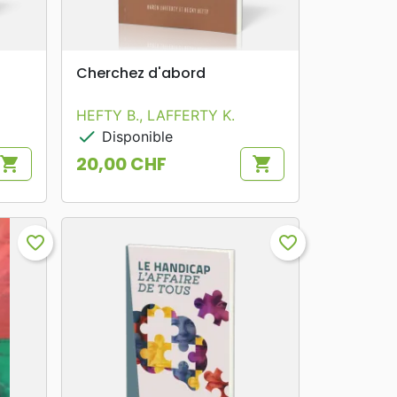
search
APERÇU RAPIDE
Cherchez d'abord
HEFTY B., LAFFERTY K.
check
Disponible
20,00 CHF
shopping_cart
shopping_cart
Prix
favorite_border
favorite_border