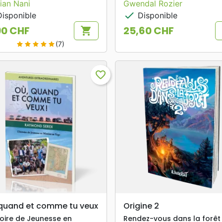
tian Nani
Gwendal Rozier
check
isponible
Disponible
90 CHF
25,60 CHF
shopping_cart
Prix
(7)
star
star
star
star
star
favorite_border
search
search
APERÇU RAPIDE
APERÇU RAPIDE
quand et comme tu veux
Origine 2
stoire de Jeunesse en
Rendez-vous dans la forêt