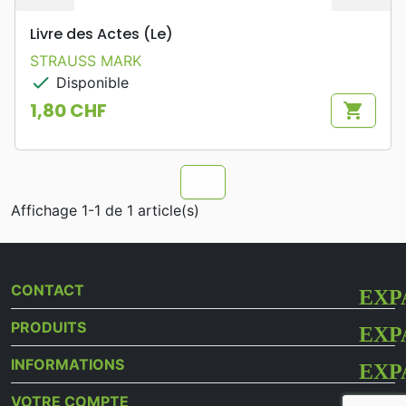
Livre des Actes (Le)
STRAUSS MARK
check
Disponible
1,80 CHF
shopping_cart
Prix
chevron_u
Affichage 1-1 de 1 article(s)
CONTACT
PRODUITS
INFORMATIONS
VOTRE COMPTE