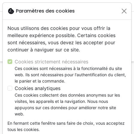
menu
shopping_cart
account_circle
cookie
Paramètres des cookies
Nous utilisons des cookies pour vous offrir la
meilleure expérience possible. Certains cookies
sont nécessaires, vous devez les accepter pour
continuer à naviguer sur ce site.
search
Reche
Cookies strictement nécessaires
Ces cookies sont nécessaires à la fonctionnalité du site
Accueil
Auteurs
STRAUSS MARK
web. Ils sont nécessaires pour l'authentification du client,
le panier et la commande.
Liste des produits par auteur
Cookies analytiques
Ces cookies collectent des données anonymes sur les
tune
Filtrer
visites, les appareils et la navigation. Nous nous
appuyons sur ces données pour améliorer notre site
Edification
web.
En fermant cette fenêtre sans faire de choix, vous acceptez
tous les cookies.