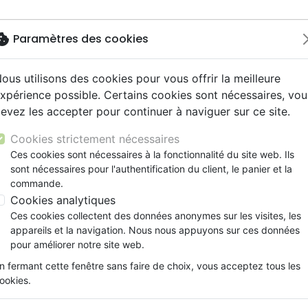
okie
Paramètres des cookies
ous utilisons des cookies pour vous offrir la meilleure
Nouveautés
Bibles
Livres
Jeunesse
Musi
xpérience possible. Certains cookies sont nécessaires, vou
evez les accepter pour continuer à naviguer sur ce site.
ue, société, politique
scents, jeunes
umental
ns animés
ts cadeaux
Français fondamental
Témoignages, biographies
Enseignement jeunesse
Compilations
Documentaires, reportage
Accessoires de Bible
se
EN ROUTE 1 PSAUMES, COMMENCEMENT, NOUVEAU 
y
s cadeaux
s jeunesse
 Musique de fête
ires vraies, témoignages
Autres versions
Romans
Livres d'activités
Recueils et partitions
Cookies strictement nécessaires
ur
cation
es, méditations jeunesse
Bibles d'étude
Bandes dessinées
CD Jeunesse
EN ROUTE 1 PSAUMES, COMM
Ces cookies sont nécessaires à la fonctionnalité du site web. Ils
ais courant
elisation
sont nécessaires pour l'authentification du client, le panier et la
Nouveaux Testaments
Prière, adoration, louange
DEPART, DES PROPHETIES AC
commande.
le, couple
Personne, santé
Collectif
Cookies analytiques
Ces cookies collectent des données anonymes sur les visites, les
Référence
SPB4623
EAN
9782863830734
E
appareils et la navigation. Nous nous appuyons sur ces données
Description
Détails du produit
pour améliorer notre site web.
n fermant cette fenêtre sans faire de choix, vous acceptez tous les
EN ROUTE 1 Psaumes - Au commenc
ookies.
L’accomplissement des prophéties de Noël