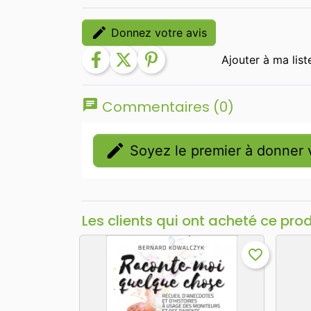
edit
Donnez votre avis
facebook
twitter
pinterest
chat
Commentaires (0)
edit
Soyez le premier à donner v
Les clients qui ont acheté ce pro
favorite_border