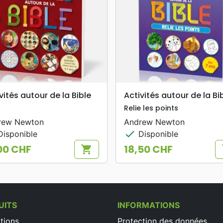
search
search
APERÇU RAPIDE
APERÇU RAPIDE
vités autour de la Bible
Activités autour de la Bi
Relie les points
rew Newton
Andrew Newton
check
isponible
Disponible
00 CHF
18,50 CHF
shopping_cart
s
Prix
UITS
INFORMATIONS
tions
Protection des données