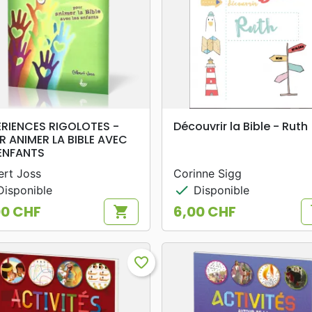
search
search
APERÇU RAPIDE
APERÇU RAPIDE
ERIENCES RIGOLOTES -
Découvrir la Bible - Ruth
R ANIMER LA BIBLE AVEC
 ENFANTS
ert Joss
Corinne Sigg
check
isponible
Disponible
00 CHF
6,00 CHF
shopping_cart
s
Prix
favorite_border