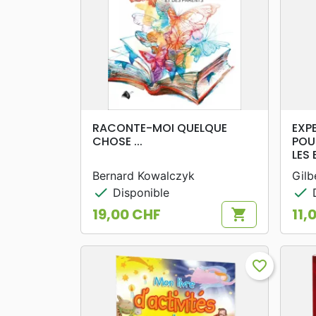
search
APERÇU RAPIDE
RACONTE-MOI QUELQUE
EXP
CHOSE ...
POU
LES
Bernard Kowalczyk
Gilb
check
check
Disponible
D
19,00 CHF
11,
shopping_cart
Prix
Prix
favorite_border