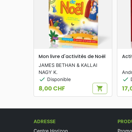
search
APERÇU RAPIDE
Mon livre d'activités de Noël
Acti
JAMES BETHAN & KALLAI
NAGY K.
And
check
check
Disponible
D
8,00 CHF
17,
shopping_cart
Prix
Prix
ADRESSE
PROD
Centre Horizon
Promo