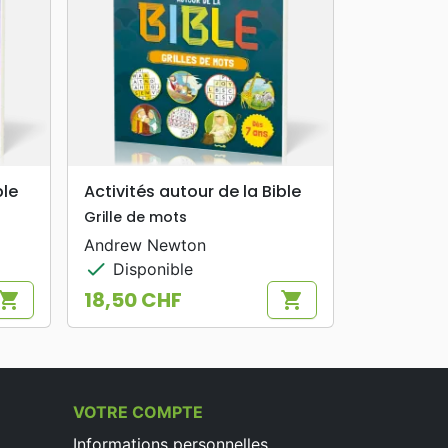
search
APERÇU RAPIDE
ble
Activités autour de la Bible
Grille de mots
Andrew Newton
check
Disponible
18,50 CHF
hopping_cart
shopping_cart
Prix
VOTRE COMPTE
Informations personnelles