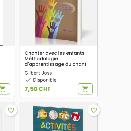
search
APERÇU RAPIDE
Chanter avec les enfants -
Méthodologie
d'apprentissage du chant
Gilbert Joss
check
Disponible
7,50 CHF
hopping_cart
shopping_cart
Prix
favorite_border
favorite_border