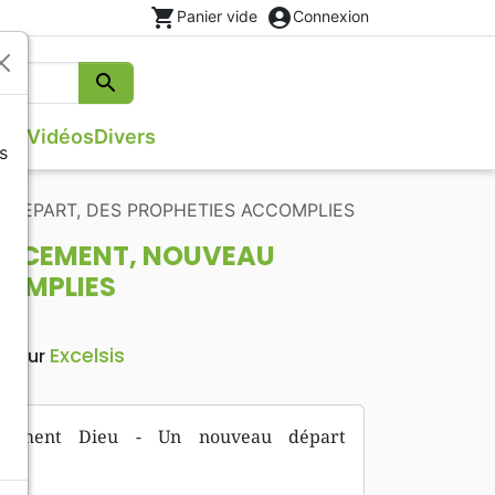
shopping_cart
account_circle
Panier vide
Connexion
search
Rechercher
que
Vidéos
Divers
s
s
Evangiles
Israël, Messianique
DEPART, DES PROPHETIES ACCOMPLIES
Théâtre, saynettes
Poésie
ENCEMENT, NOUVEAU
Méditations
COMPLIES
Excelsis
diteur
ement Dieu - Un nouveau départ