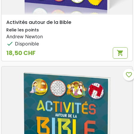
Activités autour de la Bible
Relie les points
Andrew Newton
check
Disponible
18,50 CHF
shopping_cart
Prix
favorite_border