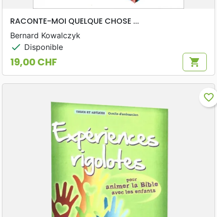
RACONTE-MOI QUELQUE CHOSE ...
Bernard Kowalczyk
check
Disponible
19,00 CHF
shopping_cart
Prix
favorite_border