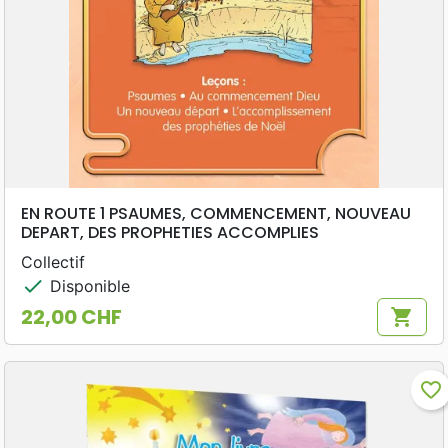
EN ROUTE 1 PSAUMES, COMMENCEMENT, NOUVEAU
DEPART, DES PROPHETIES ACCOMPLIES
Collectif
check
Disponible
22,00 CHF
shopping_cart
Prix
favorite_border