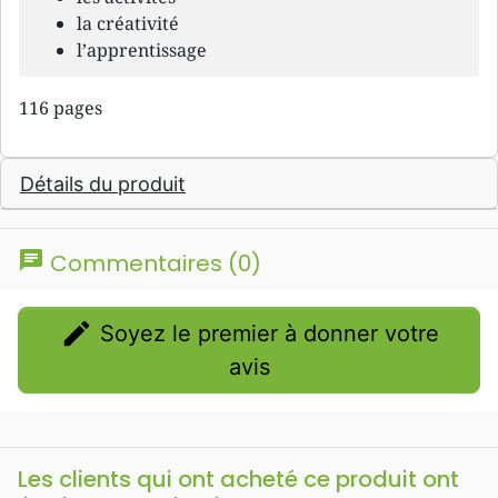
la créativité
l’apprentissage
116 pages
Détails du produit
chat
Commentaires (0)
edit
Soyez le premier à donner votre
avis
Les clients qui ont acheté ce produit ont