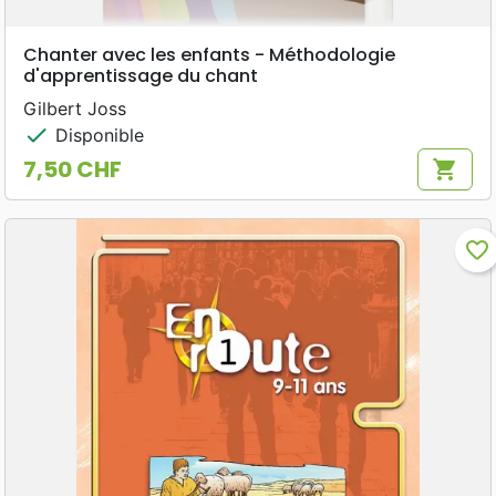
Chanter avec les enfants - Méthodologie
d'apprentissage du chant
Gilbert Joss
check
Disponible
7,50 CHF
shopping_cart
Prix
favorite_border