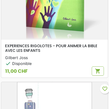
EXPERIENCES RIGOLOTES - POUR ANIMER LA BIBLE
AVEC LES ENFANTS
Gilbert Joss
check
Disponible
11,00 CHF
shopping_cart
Prix
favorite_border