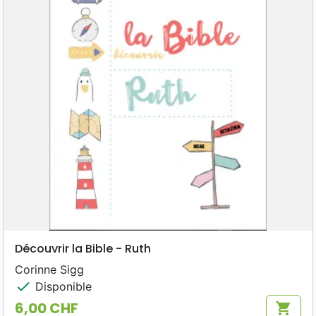
Découvrir la Bible - Ruth
Corinne Sigg
check
Disponible
6,00 CHF
shopping_cart
Prix