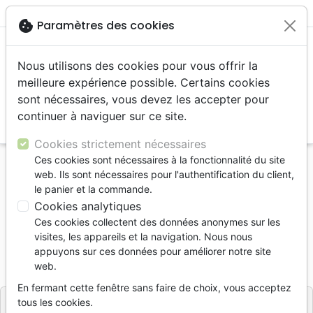
menu
shopping_cart
account_circle
cookie
Paramètres des cookies
Nous utilisons des cookies pour vous offrir la
meilleure expérience possible. Certains cookies
sont nécessaires, vous devez les accepter pour
continuer à naviguer sur ce site.
search
Reche
Cookies strictement nécessaires
Ces cookies sont nécessaires à la fonctionnalité du site
Accueil
Jeunesse
Livres d'activités
web. Ils sont nécessaires pour l'authentification du client,
Activités autour de la Bible
le panier et la commande.
Cookies analytiques
Activités autour de la Bible
Ces cookies collectent des données anonymes sur les
Andrew Newton
visites, les appareils et la navigation. Nous nous
appuyons sur ces données pour améliorer notre site
Référence
CLC0363
EAN
9782722203631
web.
CLC France
Editeur
En fermant cette fenêtre sans faire de choix, vous acceptez
tous les cookies.