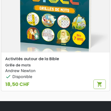
Activités autour de la Bible
Grille de mots
Andrew Newton
check
Disponible
18,50 CHF
shopping_cart
Prix