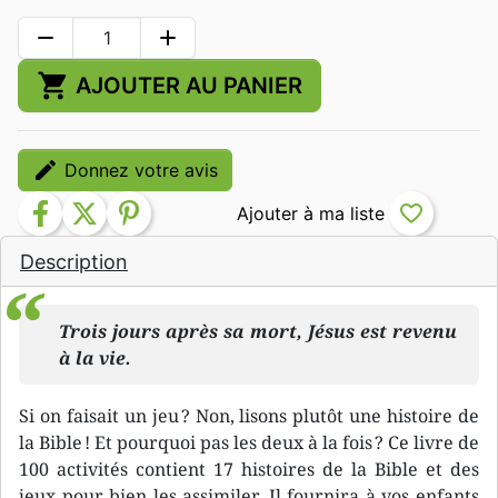
remove
add
shopping_cart
AJOUTER AU PANIER
edit
Donnez votre avis
facebook
twitter
pinterest
favorite_border
Description
Trois jours après sa mort, Jésus est revenu
à la vie.
Si on faisait un jeu ? Non, lisons plutôt une histoire de
la Bible ! Et pourquoi pas les deux à la fois ? Ce livre de
100 activités contient 17 histoires de la Bible et des
jeux pour bien les assimiler. Il fournira à vos enfants