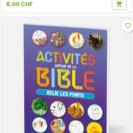
8,00 CHF
shopping_cart
Prix
favorite_border