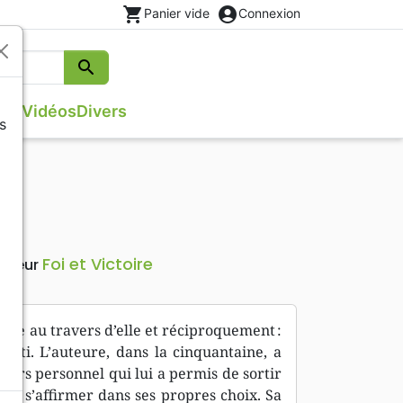
shopping_cart
account_circle
Panier vide
Connexion
search
Rechercher
que
Vidéos
Divers
s
s
Evangiles
Israël, Messianique
Théâtre, saynettes
Poésie
Méditations
Foi et Victoire
diteur
vre au travers d’elle et réciproquement :
chti. L’auteure, dans la cinquantaine, a
ours personnel qui lui a permis de sortir
 de s’affirmer dans ses propres choix. Sa