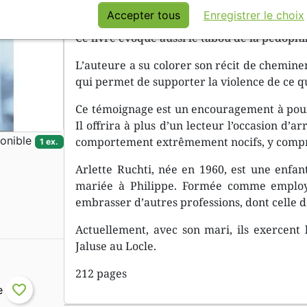
principale ressource est sa foi et l’appui de
Accepter tous
Enregistrer le choix
Ce livre évoque aussi le tabou de la pédophi
L’auteure a su colorer son récit de chemine
qui permet de supporter la violence de ce qu
Ce témoignage est un encouragement à pour
Il offrira à plus d’un lecteur l’occasion d’a
onible
comportement extrêmement nocifs, y compris
1 ex.
Arlette Ruchti, née en 1960, est une enfan
mariée à Philippe. Formée comme employ
embrasser d’autres professions, dont celle 
Actuellement, avec son mari, ils exercent 
Jaluse au Locle.
212 pages
favorite_border