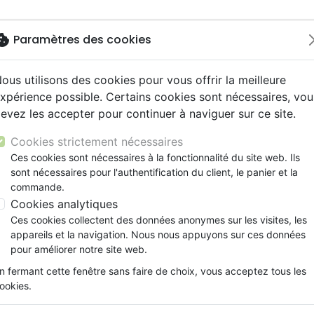
okie
Paramètres des cookies
ous utilisons des cookies pour vous offrir la meilleure
Nouveautés
Bibles
Livres
Jeunesse
Musi
xpérience possible. Certains cookies sont nécessaires, vou
evez les accepter pour continuer à naviguer sur ce site.
ue, société, politique
scents, jeunes
umental
ns animés
ts cadeaux
Français fondamental
Témoignages, biographies
Enseignement jeunesse
Compilations
Documentaires, reportage
Accessoires de Bible
es
Elle m'a volé mon innocence
y
s cadeaux
s jeunesse
 Musique de fête
ires vraies, témoignages
Autres versions
Romans
Livres d'activités
Recueils et partitions
Cookies strictement nécessaires
ur
cation
es, méditations jeunesse
Bibles d'étude
Bandes dessinées
CD Jeunesse
Elle m'a volé mon innocence
Ces cookies sont nécessaires à la fonctionnalité du site web. Ils
ais courant
elisation
sont nécessaires pour l'authentification du client, le panier et la
Nouveaux Testaments
Prière, adoration, louange
Ruchti Arlette
commande.
le, couple
Personne, santé
Cookies analytiques
Référence
FEV7085
EAN
9782880270858
E
Ces cookies collectent des données anonymes sur les visites, les
Description
Détails du produit
appareils et la navigation. Nous nous appuyons sur ces données
pour améliorer notre site web.
Une fille dominée par sa mère au point de vi
n fermant cette fenêtre sans faire de choix, vous acceptez tous les
voilà le courageux témoignage d’Arlette Ru
ookies.
attendu tout ce temps pour détailler le parc
de cette emprise, de découvrir sa valeur et