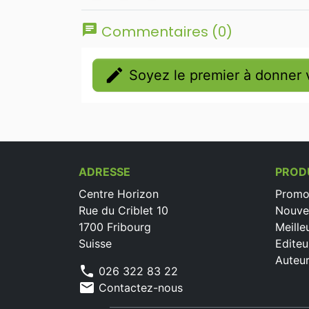
chat
Commentaires (0)
edit
Soyez le premier à donner v
ADRESSE
PROD
Centre Horizon
Promo
Rue du Criblet 10
Nouve
1700 Fribourg
Meille
Suisse
Editeu
Auteu
phone
026 322 83 22
mail
Contactez-nous