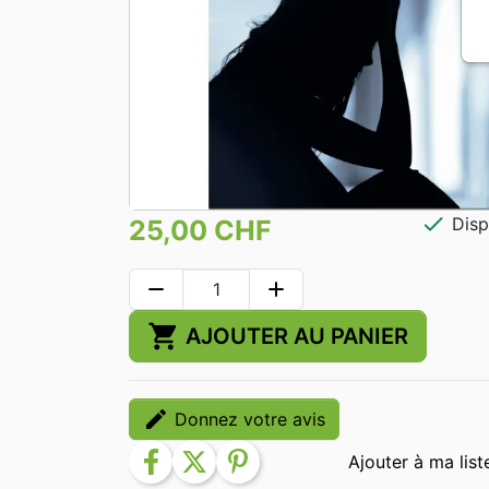
check
Disp
25,00 CHF
remove
add
shopping_cart
AJOUTER AU PANIER
edit
Donnez votre avis
facebook
twitter
pinterest