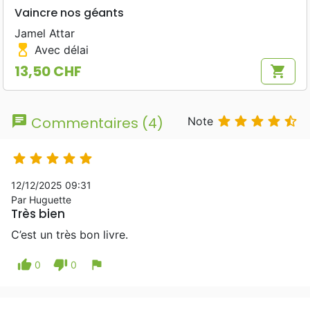
Vaincre nos géants
Jamel Attar
hourglass_top
Avec délai
13,50 CHF
shopping_cart
Prix
chat





Commentaires (4)
Note





12/12/2025 09:31
Par Huguette
Très bien
C’est un très bon livre.
thumb_up
thumb_down
flag
0
0