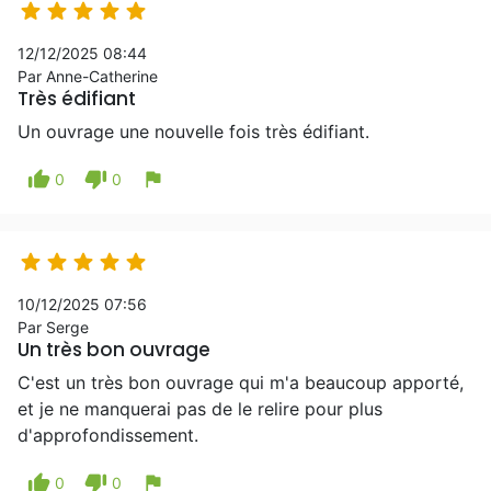





12/12/2025 08:44
Par Anne-Catherine
Très édifiant
Un ouvrage une nouvelle fois très édifiant.
thumb_up
thumb_down
flag
0
0





10/12/2025 07:56
Par Serge
Un très bon ouvrage
C'est un très bon ouvrage qui m'a beaucoup apporté,
et je ne manquerai pas de le relire pour plus
d'approfondissement.
thumb_up
thumb_down
flag
0
0