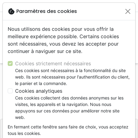
menu
shopping_cart
account_circle
cookie
Paramètres des cookies
Nous utilisons des cookies pour vous offrir la
meilleure expérience possible. Certains cookies
sont nécessaires, vous devez les accepter pour
continuer à naviguer sur ce site.
search
Reche
Cookies strictement nécessaires
Ces cookies sont nécessaires à la fonctionnalité du site
Accueil
Livres
Edification
Des racines et du zèle
web. Ils sont nécessaires pour l'authentification du client,
le panier et la commande.
Des racines et du zèle
Cookies analytiques
Jamel Attar
Ces cookies collectent des données anonymes sur les
visites, les appareils et la navigation. Nous nous
Référence
OUR2090
EAN
9782889130900
appuyons sur ces données pour améliorer notre site
Ourania
Editeur
web.
En fermant cette fenêtre sans faire de choix, vous acceptez
tous les cookies.