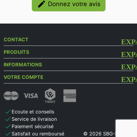
edit
Donnez votre avis
CONTACT
PRODUITS
INFORMATIONS
VOTRE COMPTE
check
Ecoute et conseils
check
Service de livraison
check
Paiement sécurisé
check
Satisfait ou remboursé
© 2026 SBG-MB