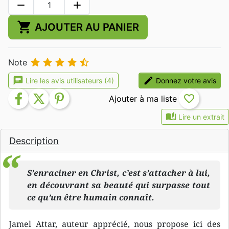
remove
add
shopping_cart
AJOUTER AU PANIER





Note
chat
edit
Lire les avis utilisateurs (4)
Donnez votre avis
facebook
twitter
pinterest
favorite_border
auto_stories
Lire un extrait
Description
S’enraciner en Christ, c’est s’attacher à lui,
en découvrant sa beauté qui surpasse tout
ce qu’un être humain connaît.
Jamel Attar, auteur apprécié, nous propose ici des