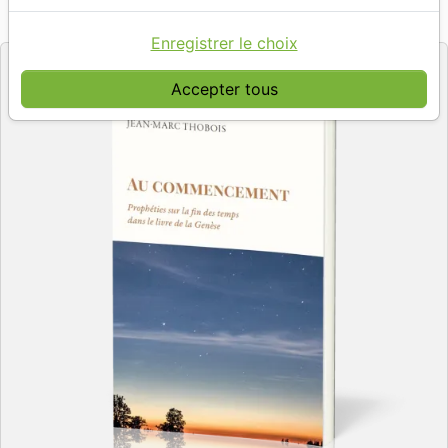
Référence
EMETH4632
EAN
9791097546328
Emeth Editions
Editeur
Enregistrer le choix
Accepter tous