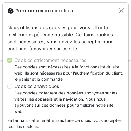
menu
shopping_cart
account_circle
cookie
Paramètres des cookies
Nous utilisons des cookies pour vous offrir la
meilleure expérience possible. Certains cookies
sont nécessaires, vous devez les accepter pour
continuer à naviguer sur ce site.
search
Reche
Cookies strictement nécessaires
Ces cookies sont nécessaires à la fonctionnalité du site
Accueil
Livres
Etude de la Bible
Commentaires
web. Ils sont nécessaires pour l'authentification du client,
Au commencement - Prophéties sur la fin des
le panier et la commande.
temps dans le livre de la Génèse
Cookies analytiques
Ces cookies collectent des données anonymes sur les
Au commencement
visites, les appareils et la navigation. Nous nous
Prophéties sur la fin des temps dans le
appuyons sur ces données pour améliorer notre site
web.
livre de la Genèse
En fermant cette fenêtre sans faire de choix, vous acceptez
Jean-Marc Thobois
tous les cookies.