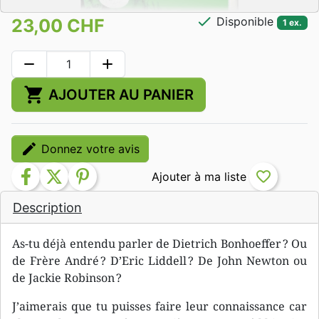
check
Disponible
23,00 CHF
1 ex.
remove
add
shopping_cart
AJOUTER AU PANIER
edit
Donnez votre avis
facebook
twitter
pinterest
favorite_border
Description
As-tu déjà entendu parler de Dietrich Bonhoeffer ? Ou
de Frère André ? D’Eric Liddell ? De John Newton ou
de Jackie Robinson ?
J’aimerais que tu puisses faire leur connaissance car