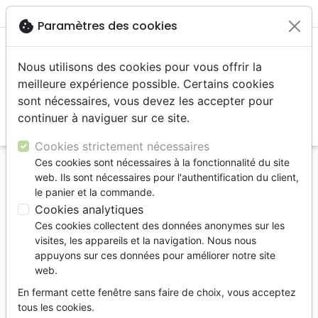
menu
shopping_cart
account_circle
cookie
Paramètres des cookies
Nous utilisons des cookies pour vous offrir la
meilleure expérience possible. Certains cookies
sont nécessaires, vous devez les accepter pour
continuer à naviguer sur ce site.
search
Reche
Cookies strictement nécessaires
Ces cookies sont nécessaires à la fonctionnalité du site
Accueil
Livres
Témoignages, biographies
web. Ils sont nécessaires pour l'authentification du client,
Forts - 11 récits d'hommes ordinaires
le panier et la commande.
Cookies analytiques
Forts
Ces cookies collectent des données anonymes sur les
11 récits d'hommes ordinaires que Dieu a
visites, les appareils et la navigation. Nous nous
équipé de sa puissance extraordinaire
appuyons sur ces données pour améliorer notre site
web.
Catherine Parks
En fermant cette fenêtre sans faire de choix, vous acceptez
Référence
BLF9790
EAN
9782362497902
tous les cookies.
BLF Éditions