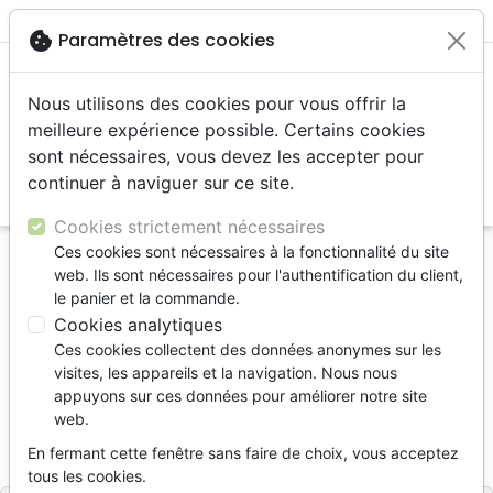
menu
shopping_cart
account_circle
cookie
Paramètres des cookies
Nous utilisons des cookies pour vous offrir la
meilleure expérience possible. Certains cookies
sont nécessaires, vous devez les accepter pour
continuer à naviguer sur ce site.
search
Reche
Cookies strictement nécessaires
Ces cookies sont nécessaires à la fonctionnalité du site
Accueil
Livres
Edification
web. Ils sont nécessaires pour l'authentification du client,
Connaissance de Dieu (La)
le panier et la commande.
Cookies analytiques
La connaissance de Dieu
Ces cookies collectent des données anonymes sur les
Nature et caractère de Dieu
visites, les appareils et la navigation. Nous nous
appuyons sur ces données pour améliorer notre site
Guy Zeller
web.
Référence
JEM0306
EAN
9782881503061
En fermant cette fenêtre sans faire de choix, vous acceptez
JEUNESSE EN MISSION
Editeur
tous les cookies.