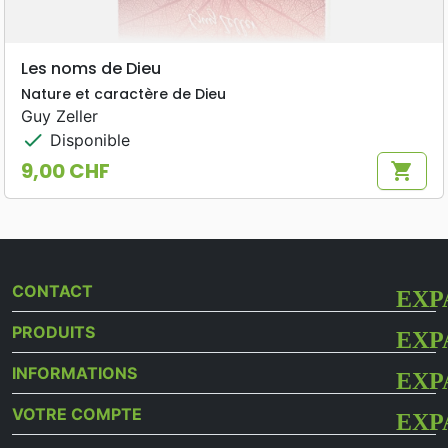
Les noms de Dieu
Nature et caractère de Dieu
Guy Zeller
check
Disponible
9,00 CHF
shopping_cart
Prix
CONTACT
PRODUITS
INFORMATIONS
VOTRE COMPTE