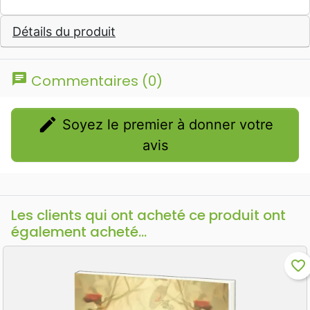
Détails du produit
chat
Commentaires (0)
edit
Soyez le premier à donner votre
avis
Les clients qui ont acheté ce produit ont
également acheté...
favorite_border