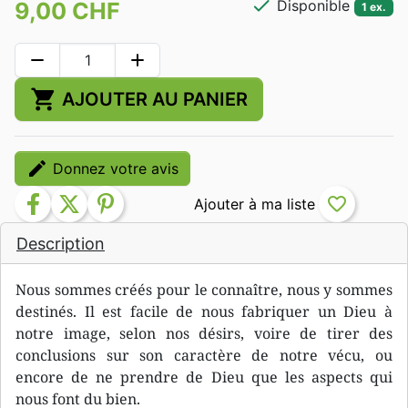
check
Disponible
9,00 CHF
1 ex.
remove
add
shopping_cart
AJOUTER AU PANIER
edit
Donnez votre avis
facebook
twitter
pinterest
favorite_border
Description
Nous sommes créés pour le connaître, nous y sommes
destinés. Il est facile de nous fabriquer un Dieu à
notre image, selon nos désirs, voire de tirer des
conclusions sur son caractère de notre vécu, ou
encore de ne prendre de Dieu que les aspects qui
nous font du bien.