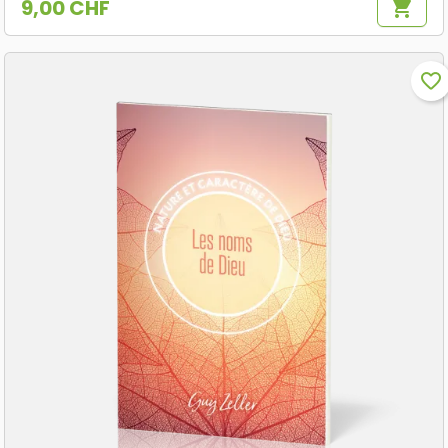
9,00 CHF
shopping_cart
Prix
favorite_border