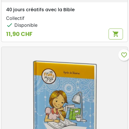
40 jours créatifs avec la Bible
Collectif
check
Disponible
11,90 CHF
shopping_cart
Prix
favorite_border