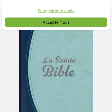
Référence
SEG0422
EAN
9782722204225
CLC Editions
Editeur
Enregistrer le choix
Accepter tous