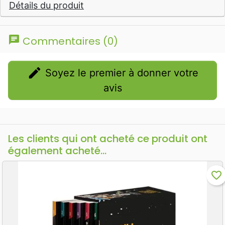
Détails du produit
chat
Commentaires (0)
edit
Soyez le premier à donner votre
avis
Les clients qui ont acheté ce produit ont
également acheté...
favorite_border