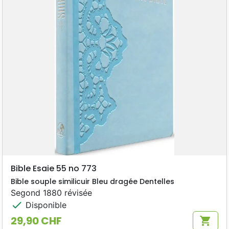
Bible Esaie 55 no 773
Bible souple similicuir Bleu dragée Dentelles
Segond 1880 révisée
check
Disponible
29,90 CHF
shopping_cart
Prix