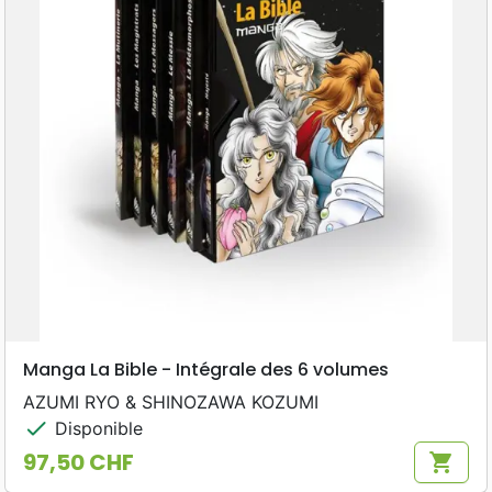
Manga La Bible - Intégrale des 6 volumes
AZUMI RYO & SHINOZAWA KOZUMI
check
Disponible
97,50 CHF
shopping_cart
Prix