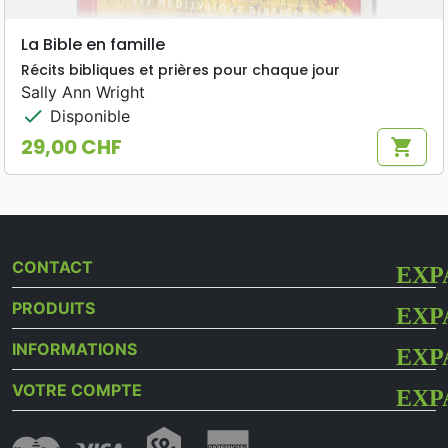
La Bible en famille
Récits bibliques et prières pour chaque jour
Sally Ann Wright
check
Disponible
29,00 CHF
shopping_cart
Prix
CONTACT
PRODUITS
INFORMATIONS
VOTRE COMPTE