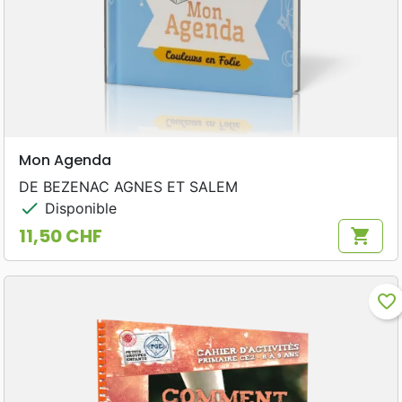
Mon Agenda
DE BEZENAC AGNES ET SALEM
check
Disponible
11,50 CHF
shopping_cart
Prix
favorite_border