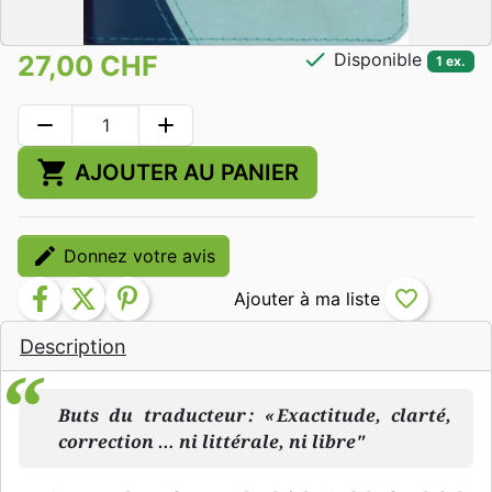
check
Disponible
27,00 CHF
1 ex.
remove
add
shopping_cart
AJOUTER AU PANIER
edit
Donnez votre avis
facebook
twitter
pinterest
favorite_border
Description
Buts du traducteur : « Exactitude, clarté,
correction … ni littérale, ni libre"