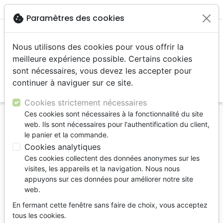
menu
shopping_cart
account_circle
cookie
Paramètres des cookies
Nous utilisons des cookies pour vous offrir la
meilleure expérience possible. Certains cookies
sont nécessaires, vous devez les accepter pour
continuer à naviguer sur ce site.
search
Reche
Cookies strictement nécessaires
Ces cookies sont nécessaires à la fonctionnalité du site
Accueil
Bibles
Segond
web. Ils sont nécessaires pour l'authentification du client,
Bible Segond 1910 - de poche - duo bleu -
le panier et la commande.
couverture souple - tranche argent
Cookies analytiques
Ces cookies collectent des données anonymes sur les
Bible Segond 1910
visites, les appareils et la navigation. Nous nous
Poche, couverture souple, duo bleu,
appuyons sur ces données pour améliorer notre site
web.
tranche argent
En fermant cette fenêtre sans faire de choix, vous acceptez
Segond 1910
tous les cookies.