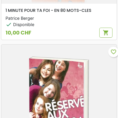
1 MINUTE POUR TA FOI - EN 80 MOTS-CLES
Patrice Berger
check
Disponible
10,00 CHF
shopping_cart
Prix
favorite_border