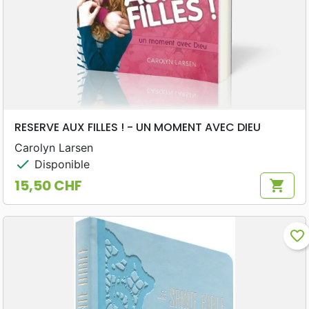
RESERVE AUX FILLES ! - UN MOMENT AVEC DIEU
Carolyn Larsen
check
Disponible
15,50 CHF
shopping_cart
Prix
favorite_border