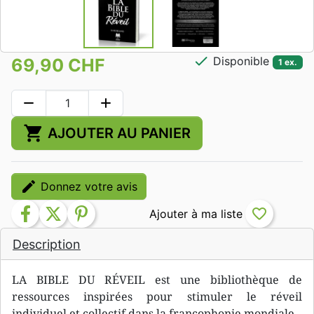
check
Disponible
69,90 CHF
1 ex.
remove
add
shopping_cart
AJOUTER AU PANIER
edit
Donnez votre avis
facebook
twitter
pinterest
favorite_border
Description
LA BIBLE DU RÉVEIL est une bibliothèque de
ressources inspirées pour stimuler le réveil
individuel et collectif dans la francophonie mondiale.