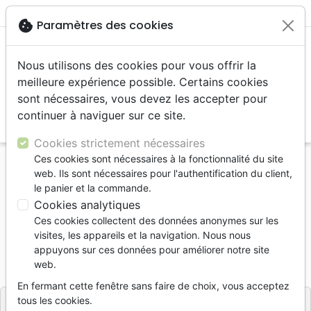
menu
shopping_cart
account_circle
cookie
Paramètres des cookies
Nous utilisons des cookies pour vous offrir la
meilleure expérience possible. Certains cookies
sont nécessaires, vous devez les accepter pour
continuer à naviguer sur ce site.
search
Reche
Cookies strictement nécessaires
Ces cookies sont nécessaires à la fonctionnalité du site
Accueil
Bibles
Segond
web. Ils sont nécessaires pour l'authentification du client,
Bible du réveil Segond révisée
le panier et la commande.
Cookies analytiques
La Bible du réveil
Ces cookies collectent des données anonymes sur les
[Louis Segond]
visites, les appareils et la navigation. Nous nous
appuyons sur ces données pour améliorer notre site
Référence
INS2536
EAN
9782924825365
web.
Inspiration
Editeur
En fermant cette fenêtre sans faire de choix, vous acceptez
tous les cookies.