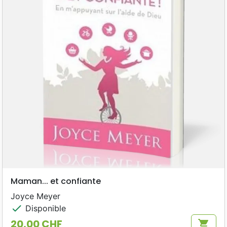
Maman... et confiante
Joyce Meyer
check
Disponible
20,00 CHF
shopping_cart