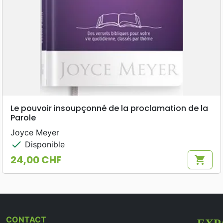
Le pouvoir insoupçonné de la proclamation de la
Parole
Joyce Meyer
check
Disponible
24,00 CHF
shopping_cart
Prix
CONTACT