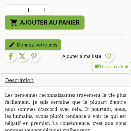
remove
add
shopping_cart
AJOUTER AU PANIER
edit
Donnez votre avis
facebook
twitter
pinterest
favorite_border
auto_stories
Lire un extrait
Description
Les personnes reconnaissantes traversent la vie plus
facilement. Je suis certaine que la plupart d‘entre
nous sommes d‘accord avec cela. Et pourtant, nous,
les humains, avons plutôt tendance à voir ce qui est
négatif en premier. La conséquence, c‘est que nous
sommes souvent déçus et malheureux.