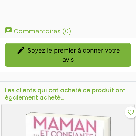
chat
Commentaires (0)
edit
Soyez le premier à donner votre
avis
Les clients qui ont acheté ce produit ont
également acheté...
favorite_border