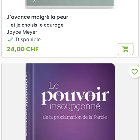
J'avance malgré la peur
... et je choisis le courage
Joyce Meyer
check
Disponible
24,00 CHF
shopping_cart
Prix
favorite_border