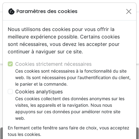
menu
shopping_cart
account_circle
cookie
Paramètres des cookies
Nous utilisons des cookies pour vous offrir la
meilleure expérience possible. Certains cookies
sont nécessaires, vous devez les accepter pour
continuer à naviguer sur ce site.
search
Reche
Cookies strictement nécessaires
Ces cookies sont nécessaires à la fonctionnalité du site
Accueil
Livres
web. Ils sont nécessaires pour l'authentification du client,
Puissance de la reconnaissance (La)
le panier et la commande.
Cookies analytiques
La puissance de la reconnaissance
Ces cookies collectent des données anonymes sur les
Joyce Meyer
visites, les appareils et la navigation. Nous nous
appuyons sur ces données pour améliorer notre site
Référence
JMM9509
EAN
9783948795092
web.
Joyce Meyer Ministries
Editeur
En fermant cette fenêtre sans faire de choix, vous acceptez
tous les cookies.