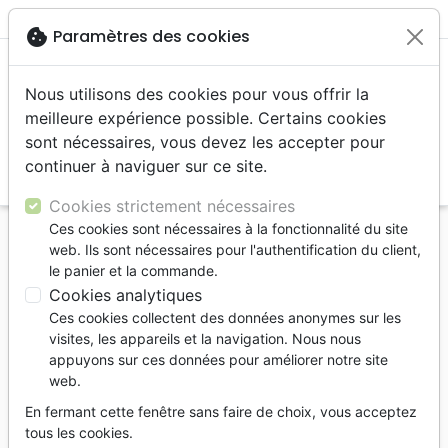
menu
shopping_cart
account_circle
cookie
Paramètres des cookies
Nous utilisons des cookies pour vous offrir la
meilleure expérience possible. Certains cookies
sont nécessaires, vous devez les accepter pour
continuer à naviguer sur ce site.
search
Reche
Cookies strictement nécessaires
Ces cookies sont nécessaires à la fonctionnalité du site
Accueil
Livres
Famille, couple
Famille
web. Ils sont nécessaires pour l'authentification du client,
MARIAGE, DIVORCE, CELIBAT - UNE AUTRE
le panier et la commande.
REGARD D'APRES 1 CORINTHIENS 7
Cookies analytiques
Ces cookies collectent des données anonymes sur les
MARIAGE, DIVORCE, CELIBAT - UNE
visites, les appareils et la navigation. Nous nous
AUTRE REGARD D'APRES 1
appuyons sur ces données pour améliorer notre site
CORINTHIENS 7
web.
Thibaud Lavigne
En fermant cette fenêtre sans faire de choix, vous acceptez
tous les cookies.
Référence
VV4137
EAN
9782363341372