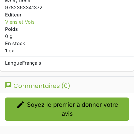
EAN / ISBN
9782363341372
Editeur
Viens et Vois
Poids
0 g
En stock
1 ex.
Langue
Français
chat
Commentaires (0)
edit
Soyez le premier à donner votre
avis