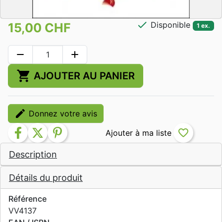
check
Disponible
15,00 CHF
1 ex.
remove
add
shopping_cart
AJOUTER AU PANIER
edit
Donnez votre avis
facebook
twitter
pinterest
favorite_border
Description
Détails du produit
Référence
VV4137