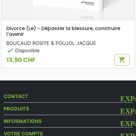
Divorce (Le) - Dépasser la blessure, construire
l'avenir
BOUCAUD ROSITE & POUJOL JACQUE
check
Disponible
13,90 CHF
shopping_cart
Prix
CONTACT
PRODUITS
INFORMATIONS
VOTRE COMPTE