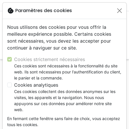
menu
shopping_cart
account_circle
cookie
Paramètres des cookies
Nous utilisons des cookies pour vous offrir la
meilleure expérience possible. Certains cookies
sont nécessaires, vous devez les accepter pour
continuer à naviguer sur ce site.
search
Reche
Cookies strictement nécessaires
Ces cookies sont nécessaires à la fonctionnalité du site
Accueil
Livres
Eglise
web. Ils sont nécessaires pour l'authentification du client,
Eglise sans les murs (L') - Cheminer ensemble avec
le panier et la commande.
Jésus
Cookies analytiques
Ces cookies collectent des données anonymes sur les
L'église sans les murs
visites, les appareils et la navigation. Nous nous
Cheminer ensemble avec Jésus
appuyons sur ces données pour améliorer notre site
web.
Eric Zander
En fermant cette fenêtre sans faire de choix, vous acceptez
Référence
MB3594
EAN
9782826035947
tous les cookies.
MAISON DE LA BIBLE