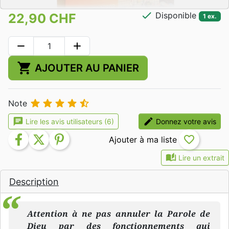
check
Disponible
22,90 CHF
1 ex.
remove
add
shopping_cart
AJOUTER AU PANIER





Note
chat
edit
Lire les avis utilisateurs (6)
Donnez votre avis
facebook
twitter
pinterest
favorite_border
auto_stories
Lire un extrait
Description
Attention à ne pas annuler la Parole de
Dieu par des fonctionnements qui