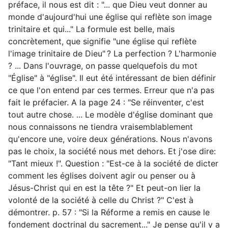
préface, il nous est dit : "... que Dieu veut donner au
monde d'aujourd'hui une église qui reflète son image
trinitaire et qui..." La formule est belle, mais
concrètement, que signifie "une église qui reflète
l'image trinitaire de Dieu" ? La perfection ? L'harmonie
? ... Dans l'ouvrage, on passe quelquefois du mot
"Église" à "église". Il eut été intéressant de bien définir
ce que l'on entend par ces termes. Erreur que n'a pas
fait le préfacier. A la page 24 : "Se réinventer, c'est
tout autre chose. ... Le modèle d'église dominant que
nous connaissons ne tiendra vraisemblablement
qu'encore une, voire deux générations. Nous n'avons
pas le choix, la société nous met dehors. Et j'ose dire:
"Tant mieux !". Question : "Est-ce à la société de dicter
comment les églises doivent agir ou penser ou à
Jésus-Christ qui en est la tête ?" Et peut-on lier la
volonté de la société à celle du Christ ?" C'est à
démontrer. p. 57 : "Si la Réforme a remis en cause le
fondement doctrinal du sacrement..." Je pense qu'il y a