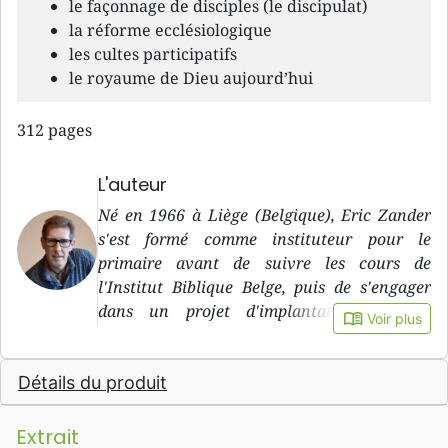
le façonnage de disciples (le discipulat)
la réforme ecclésiologique
les cultes participatifs
le royaume de Dieu aujourd’hui
312 pages
L'auteur
Né en 1966 à Liège (Belgique), Eric Zander
s'est formé comme instituteur pour le
primaire avant de suivre les cours de
l'Institut Biblique Belge, puis de s'engager
dans un projet d'implantation d'église.
book_open
Voir plus
Appelé à la direction des ministères
francophones de la Mission Evangélique
Détails du produit
Belge et une sérieuse crise identitaire, il a
quitté toutes ses responsabilités pour
repartir à zéro à la (re)découverte d'une
Extrait