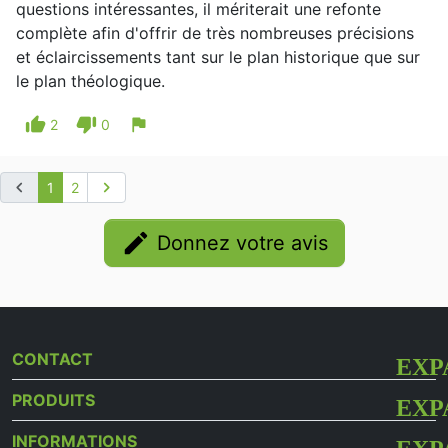
questions intéressantes, il mériterait une refonte
complète afin d'offrir de très nombreuses précisions
et éclaircissements tant sur le plan historique que sur
le plan théologique.
thumb_up
thumb_down
flag
2
0
chevron_left
chevron_right
1
2
edit
Donnez votre avis
CONTACT
PRODUITS
INFORMATIONS