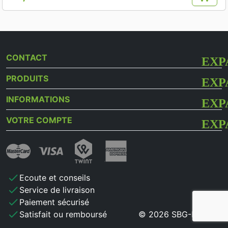
Prix
CONTACT
PRODUITS
INFORMATIONS
VOTRE COMPTE
check
Ecoute et conseils
check
Service de livraison
check
Paiement sécurisé
check
Satisfait ou remboursé
© 2026 SBG-MB