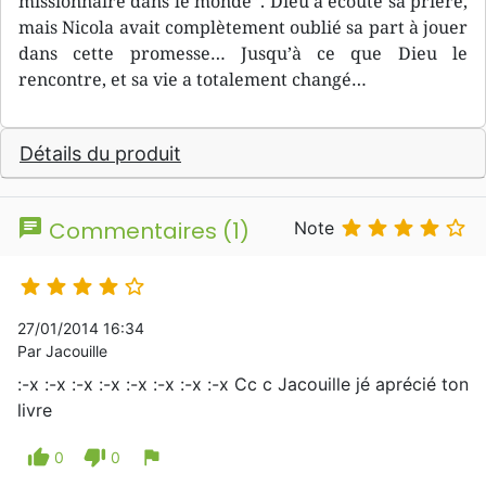
missionnaire dans le monde’’. Dieu a écouté sa prière,
mais Nicola avait complètement oublié sa part à jouer
dans cette promesse… Jusqu’à ce que Dieu le
rencontre, et sa vie a totalement changé…
Détails du produit
chat





Commentaires (1)
Note





27/01/2014 16:34
Par Jacouille
:-x :-x :-x :-x :-x :-x :-x :-x Cc c Jacouille jé aprécié ton
livre
thumb_up
thumb_down
flag
0
0