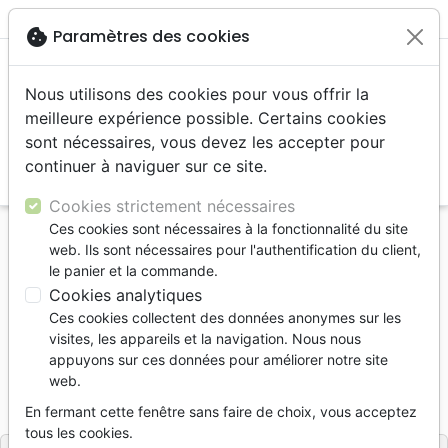
menu
shopping_cart
account_circle
cookie
Paramètres des cookies
Nous utilisons des cookies pour vous offrir la
meilleure expérience possible. Certains cookies
sont nécessaires, vous devez les accepter pour
continuer à naviguer sur ce site.
search
Reche
Cookies strictement nécessaires
Ces cookies sont nécessaires à la fonctionnalité du site
Accueil
Livres
Témoignages, biographies
web. Ils sont nécessaires pour l'authentification du client,
J'AI FAIT UNE PROMESSE - PARCE QUE LA FOI A
le panier et la commande.
CHANGE MA VIE
Cookies analytiques
Ces cookies collectent des données anonymes sur les
J'ai fait une promesse
visites, les appareils et la navigation. Nous nous
Nicola Legrottaglie
appuyons sur ces données pour améliorer notre site
web.
Référence
OAS4081
EAN
9782918629177
En fermant cette fenêtre sans faire de choix, vous acceptez
Oasis
Editeur
tous les cookies.