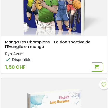
Manga Les Champions - Edition sportive de
l'Evangile en manga
Ryo Azumi
check
Disponible
1,50 CHF
shopping_cart
Prix
favorite_border