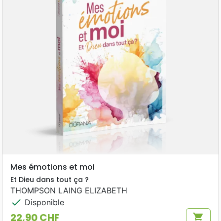
Mes émotions et moi
Et Dieu dans tout ça ?
THOMPSON LAING ELIZABETH
check
Disponible
22,90 CHF
shopping_cart