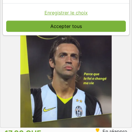
Enregistrer le choix
Accepter tous
hourglass_top
En réappro