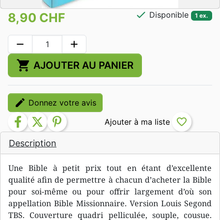
check
Disponible
8,90 CHF
1 ex.
remove
add
shopping_cart
AJOUTER AU PANIER
edit
Donnez votre avis
facebook
twitter
pinterest
favorite_border
Description
Une Bible à petit prix tout en étant d’excellente
qualité afin de permettre à chacun d’acheter la Bible
pour soi-même ou pour offrir largement d’où son
appellation Bible Missionnaire. Version Louis Segond
TBS. Couverture quadri pelliculée, souple, cousue.