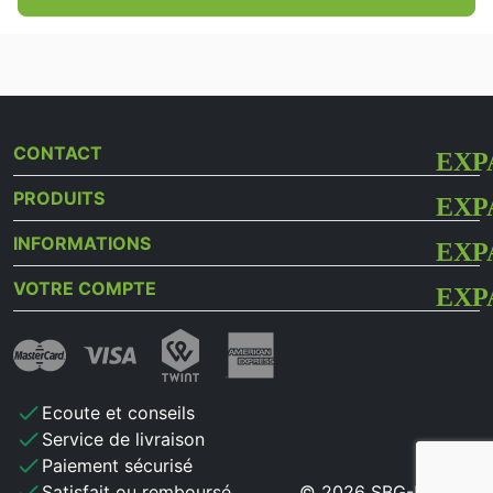
CONTACT
PRODUITS
INFORMATIONS
VOTRE COMPTE
check
Ecoute et conseils
check
Service de livraison
check
Paiement sécurisé
check
Satisfait ou remboursé
© 2026 SBG-MB