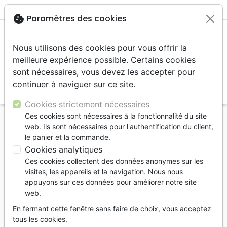
menu
shopping_cart
account_circle
cookie
Paramètres des cookies
Nous utilisons des cookies pour vous offrir la
meilleure expérience possible. Certains cookies
sont nécessaires, vous devez les accepter pour
continuer à naviguer sur ce site.
search
Reche
Cookies strictement nécessaires
Ces cookies sont nécessaires à la fonctionnalité du site
Accueil
Bibles
Segond
web. Ils sont nécessaires pour l'authentification du client,
BIBLE SEGOND ESAIE 55 QUADRI CIEL SOUPLE
le panier et la commande.
260
Cookies analytiques
Ces cookies collectent des données anonymes sur les
Bible Esaie 55 No 260
visites, les appareils et la navigation. Nous nous
Bible Quadri Ciel
appuyons sur ces données pour améliorer notre site
web.
Segond 1880 révisée
En fermant cette fenêtre sans faire de choix, vous acceptez
Référence
SEG8326
EAN
9782914483261
tous les cookies.
Esaïe 55