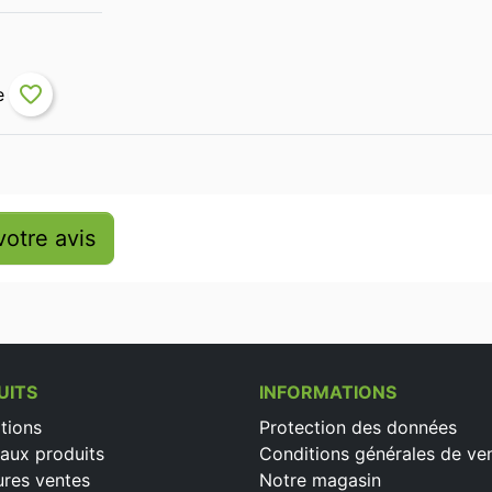
favorite_border
otre avis
UITS
INFORMATIONS
tions
Protection des données
aux produits
Conditions générales de ve
ures ventes
Notre magasin