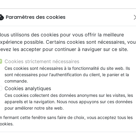
okie
Paramètres des cookies
ous utilisons des cookies pour vous offrir la meilleure
Nouveautés
Bibles
Livres
Jeunesse
Musi
xpérience possible. Certains cookies sont nécessaires, vou
evez les accepter pour continuer à naviguer sur ce site.
ue, société, politique
scents, jeunes
 Rock
gnement, conférences
ts cadeaux
Français fondamental
Témoignages, biographies
Enseignement jeunesse
Compilations
Histoires vraies, témoigna
Accessoires de Bible
(L') - 2ème édition révisée
y
s cadeaux
s jeunesse
l, Soul
ns animés
Autres versions
Romans
Livres d'activités
Rap, Hip-hop
Documentaires, reportage
Cookies strictement nécessaires
ur
cation
es, méditations jeunesse
 Musique de fête
Bibles d'étude
Bandes dessinées
CD Jeunesse
Recueils et partitions
L'Esprit Saint
Ces cookies sont nécessaires à la fonctionnalité du site web. Ils
ais courant
elisation
sont nécessaires pour l'authentification du client, le panier et la
Nouveaux Testaments
Prière, adoration, louange
2ème édition révisée
commande.
le, couple
Personne, santé
Cookies analytiques
Sinclair B. Ferguson
Ces cookies collectent des données anonymes sur les visites, les
Référence
EXL0368
EAN
9782755003680
Ed
appareils et la navigation. Nous nous appuyons sur ces données
Description
Détails du produit
pour améliorer notre site web.
n fermant cette fenêtre sans faire de choix, vous acceptez tous les
L’expansion stupéfiante du pentecôtisme
ookies.
siècle, et la croissance rapide du mouvem
dénominations depuis les années soixante, o