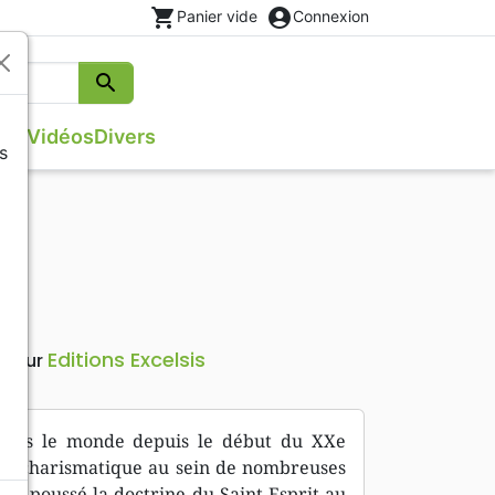
shopping_cart
account_circle
Panier vide
Connexion
search
Rechercher
que
Vidéos
Divers
s
ges
Evangiles
Israël, Messianique
s
Théâtre, saynettes
Poésie
Méditations
Editions Excelsis
iteur
 dans le monde depuis le début du XXe
ent charismatique au sein de nombreuses
nt poussé la doctrine du Saint-Esprit au