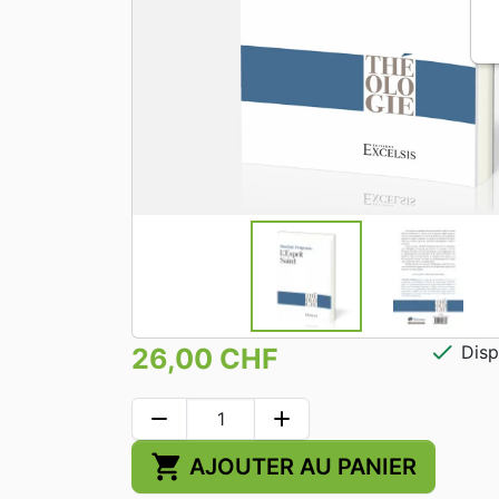
check
Disp
26,00 CHF
remove
add
shopping_cart
AJOUTER AU PANIER