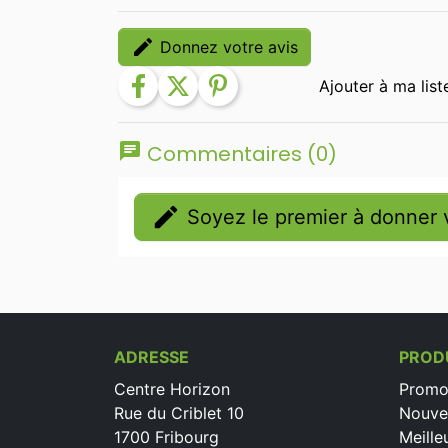
edit
Donnez votre avis
facebook
twitter
pinterest
chat
Commentaires (0)
edit
Soyez le premier à donner v
ADRESSE
PROD
Centre Horizon
Promo
Rue du Criblet 10
Nouve
1700 Fribourg
Meille