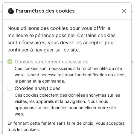
menu
shopping_cart
account_circle
cookie
Paramètres des cookies
Nous utilisons des cookies pour vous offrir la
meilleure expérience possible. Certains cookies
sont nécessaires, vous devez les accepter pour
continuer à naviguer sur ce site.
search
Reche
Cookies strictement nécessaires
Ces cookies sont nécessaires à la fonctionnalité du site
Accueil
Jeunesse
web. Ils sont nécessaires pour l'authentification du client,
Bible en 365 histoires (La) - Edition révisée
le panier et la commande.
Cookies analytiques
La Bible en 365 histoires
Ces cookies collectent des données anonymes sur les
Edition révisée
visites, les appareils et la navigation. Nous nous
appuyons sur ces données pour améliorer notre site
Mary Batchelor
web.
Référence
EXL0332
EAN
9782755003321
En fermant cette fenêtre sans faire de choix, vous acceptez
Excelsis
Editeur
tous les cookies.