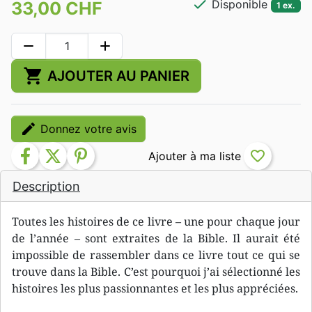
check
Disponible
33,00 CHF
1 ex.
remove
add
shopping_cart
AJOUTER AU PANIER
edit
Donnez votre avis
facebook
twitter
pinterest
favorite_border
Description
Toutes les histoires de ce livre – une pour chaque jour
de l’année – sont extraites de la Bible. Il aurait été
impossible de rassembler dans ce livre tout ce qui se
trouve dans la Bible. C’est pourquoi j’ai sélectionné les
histoires les plus passionnantes et les plus appréciées.