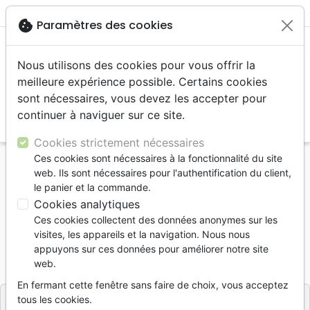
menu
shopping_cart
account_circle
cookie
Paramètres des cookies
Nous utilisons des cookies pour vous offrir la
meilleure expérience possible. Certains cookies
sont nécessaires, vous devez les accepter pour
continuer à naviguer sur ce site.
search
Reche
Cookies strictement nécessaires
Ces cookies sont nécessaires à la fonctionnalité du site
Accueil
Livres
Romans
web. Ils sont nécessaires pour l'authentification du client,
Refuge (Le) - Les sentiers des justes 1
le panier et la commande.
Cookies analytiques
Refuge (Le) - Les sentiers des justes 1
Ces cookies collectent des données anonymes sur les
MUNN LYDIA & HEATHER
visites, les appareils et la navigation. Nous nous
appuyons sur ces données pour améliorer notre site
Référence
CAU7119
EAN
9782876571198
web.
La Cause
Editeur
En fermant cette fenêtre sans faire de choix, vous acceptez
tous les cookies.