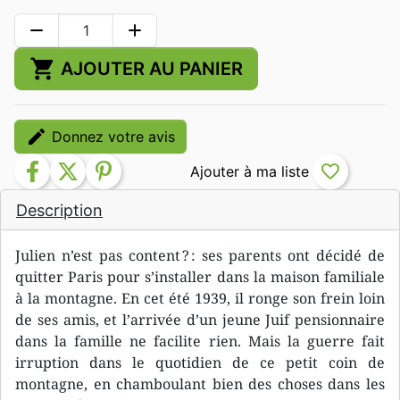
remove
add
shopping_cart
AJOUTER AU PANIER
edit
Donnez votre avis
facebook
twitter
pinterest
favorite_border
Description
Julien n’est pas content ? : ses parents ont décidé de
quitter Paris pour s’installer dans la maison familiale
à la montagne. En cet été 1939, il ronge son frein loin
de ses amis, et l’arrivée d’un jeune Juif pensionnaire
dans la famille ne facilite rien. Mais la guerre fait
irruption dans le quotidien de ce petit coin de
montagne, en chamboulant bien des choses dans les