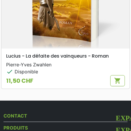
Lucius - La défaite des vainqueurs - Roman
Pierre-Yves Zwahlen
check
Disponible
11,50 CHF
shopping_cart
Prix
CONTACT
PRODUITS