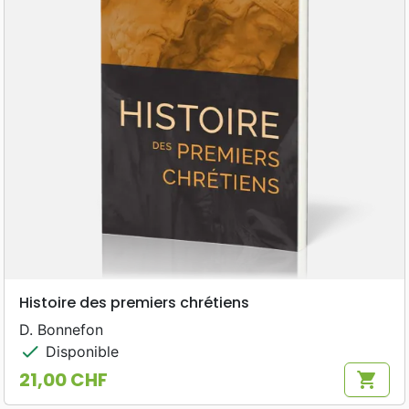
Histoire des premiers chrétiens
D. Bonnefon
check
Disponible
21,00 CHF
shopping_cart
Prix