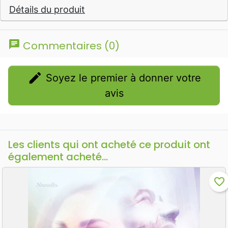
Détails du produit
chat
Commentaires (0)
edit
Soyez le premier à donner votre
avis
Les clients qui ont acheté ce produit ont
également acheté...
favorite_border