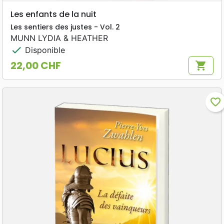
Les enfants de la nuit
Les sentiers des justes - Vol. 2
MUNN LYDIA & HEATHER
check
Disponible
22,00 CHF
shopping_cart
Prix
favorite_border