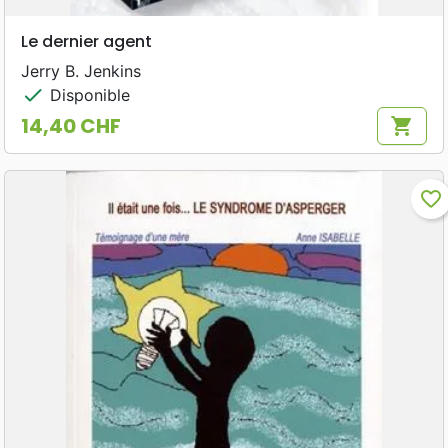
Le dernier agent
Jerry B. Jenkins
check
Disponible
14,40 CHF
shopping_cart
Prix
favorite_border