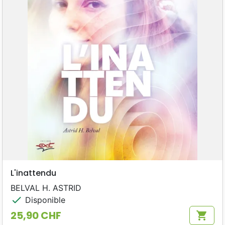
L'inattendu
BELVAL H. ASTRID
check
Disponible
25,90 CHF
shopping_cart
Prix