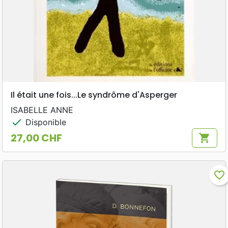
Il était une fois...Le syndrôme d'Asperger
ISABELLE ANNE
check
Disponible
27,00 CHF
shopping_cart
Prix
favorite_border