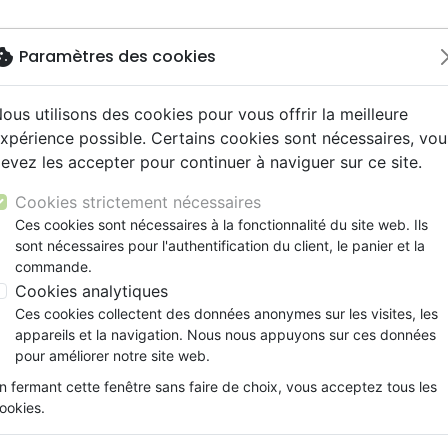
okie
Paramètres des cookies
ous utilisons des cookies pour vous offrir la meilleure
Nouveautés
Bibles
Livres
Jeunesse
Musi
xpérience possible. Certains cookies sont nécessaires, vou
evez les accepter pour continuer à naviguer sur ce site.
ue, société, politique
scents, jeunes
umental
ns animés
ts cadeaux
Français fondamental
Témoignages, biographies
Enseignement jeunesse
Compilations
Documentaires, reportage
Accessoires de Bible
mentaires
Commentaire du Nouveau Testament - Un livre
y
s cadeaux
s jeunesse
 Musique de fête
ires vraies, témoignages
Autres versions
Romans
Livres d'activités
Recueils et partitions
Cookies strictement nécessaires
ur
cation
es, méditations jeunesse
Bibles d'étude
Bandes dessinées
CD Jeunesse
Commentaire du Nouveau T
Ces cookies sont nécessaires à la fonctionnalité du site web. Ils
ais courant
elisation
sont nécessaires pour l'authentification du client, le panier et la
Nouveaux Testaments
Prière, adoration, louange
Un livre juif
commande.
le, couple
Personne, santé
Cookies analytiques
David H. Stern
Ces cookies collectent des données anonymes sur les visites, les
Référence
EMET4608
EAN
9791097546083
appareils et la navigation. Nous nous appuyons sur ces données
Description
Détails du produit
pour améliorer notre site web.
n fermant cette fenêtre sans faire de choix, vous acceptez tous les
Un incontournable pour tous ceux et cell
ookies.
Écritures avec un éclairage indispensable d
Une étude, verset par verset, qui prend en 