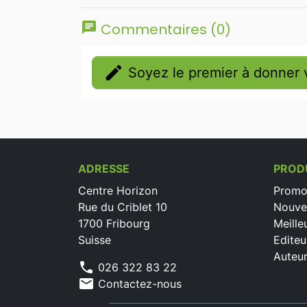
chat
Commentaires (0)
edit
Soyez le premier à donner v
ADRESSE
PROD
Centre Horizon
Promo
Rue du Criblet 10
Nouve
1700 Fribourg
Meille
Suisse
Editeu
Auteu
phone
026 322 83 22
mail
Contactez-nous