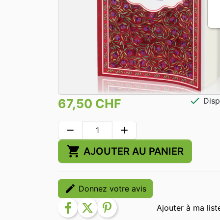
check
Disp
67,50 CHF
remove
add
shopping_cart
AJOUTER AU PANIER
edit
Donnez votre avis
facebook
twitter
pinterest