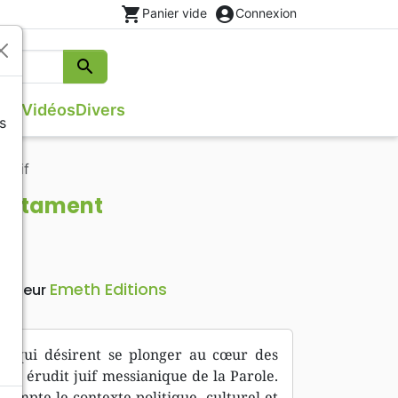
shopping_cart
account_circle
Panier vide
Connexion
search
Rechercher
que
Vidéos
Divers
s
s
Evangiles
Israël, Messianique
 juif
Théâtre, saynettes
Poésie
estament
Méditations
Emeth Editions
Editeur
es qui désirent se plonger au cœur des
’un érudit juif messianique de la Parole.
compte le contexte politique, culturel et