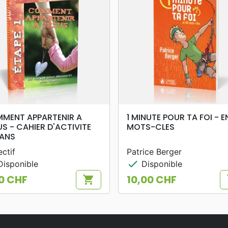
search
search
APERÇU RAPIDE
APERÇU RAPIDE
MENT APPARTENIR A
1 MINUTE POUR TA FOI - E
US - CAHIER D'ACTIVITE
MOTS-CLES
 ANS
ectif
Patrice Berger
check
isponible
Disponible
0 CHF
10,00 CHF
shopping_cart
s
Prix