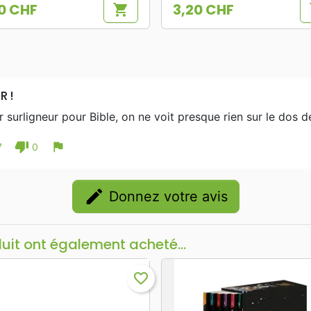
0 CHF
3,20 CHF
shopping_cart
s
Prix
R !
 surligneur pour Bible, on ne voit presque rien sur le dos d
thumb_down
flag
7
0
edit
Donnez votre avis
duit ont également acheté...
favorite_border