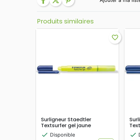
facebook
twitter
pinterest
Produits similaires
favorite_border
search
APERÇU RAPIDE
Surligneur Staedtler
Surl
Textsurfer gel jaune
Text
check
check
Disponible
D