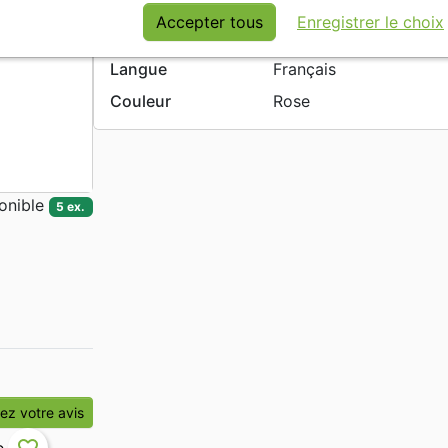
Date de parution
2018
Accepter tous
Enregistrer le choix
En stock
5 ex.
Langue
Français
Couleur
Rose
onible
5 ex.
z votre avis