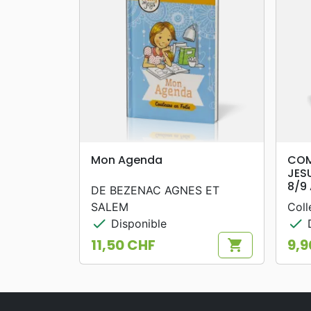
search
APERÇU RAPIDE
Mon Agenda
COM
JES
8/9
DE BEZENAC AGNES ET
SALEM
Coll
check
check
Disponible
D
11,50 CHF
9,9
shopping_cart
Prix
Prix