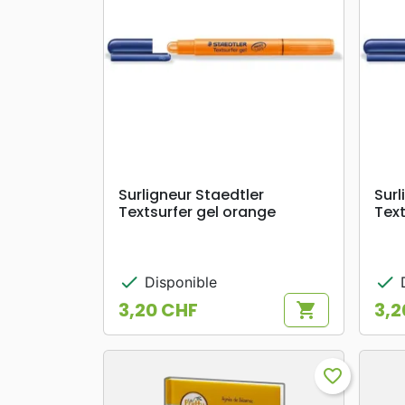
search
APERÇU RAPIDE
Surligneur Staedtler
Surl
Textsurfer gel orange
Text
check
check
Disponible
D
3,20 CHF
3,2
shopping_cart
Prix
Prix
favorite_border