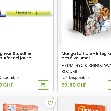
search
search
APERÇU RAPIDE
APERÇU RAPIDE
igneur Staedtler
Manga La Bible - Intégra
surfer gel jaune
des 6 volumes
AZUMI RYO & SHINOZAW
KOZUMI
check
isponible
Disponible
0 CHF
97,50 CHF
shopping_cart
s
Prix
favorite_border