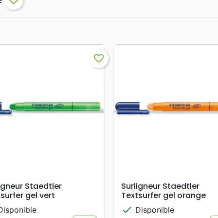
favorite_border
favorite_border
search
search
APERÇU RAPIDE
APERÇU RAPIDE
igneur Staedtler
Surligneur Staedtler
surfer gel vert
Textsurfer gel orange
check
isponible
Disponible