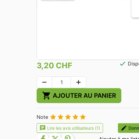
check
Disp
3,20 CHF
remove
add
shopping_cart
AJOUTER AU PANIER





Note
chat
edit
Lire les avis utilisateurs (1)
Donne