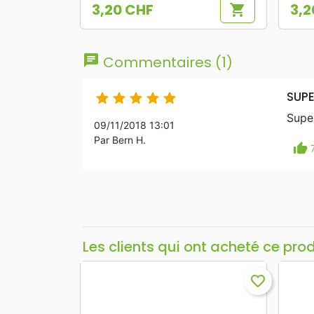
3,20 CHF
3,2
shopping_cart
Prix
Prix
chat
Commentaires (1)
SUPE





Super
09/11/2018 13:01
Par Bern H.
thumb_up
Les clients qui ont acheté ce pro
favorite_border