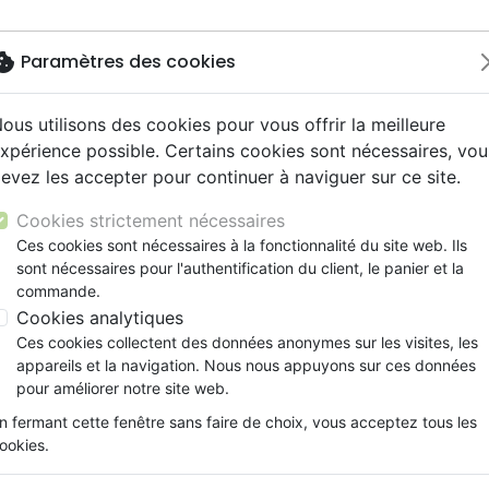
okie
Paramètres des cookies
ous utilisons des cookies pour vous offrir la meilleure
Nouveautés
Bibles
Livres
Jeunesse
Musi
xpérience possible. Certains cookies sont nécessaires, vou
evez les accepter pour continuer à naviguer sur ce site.
ue, société, politique
scents, jeunes
 Rock
gnement, conférences
ts cadeaux
Français fondamental
Témoignages, biographies
Enseignement jeunesse
Compilations
Histoires vraies, témoigna
Accessoires de Bible
Surligneur Staedtler Textsurfer gel rose
y
s cadeaux
s jeunesse
l, Soul
ns animés
Autres versions
Romans
Livres d'activités
Rap, Hip-hop
Documentaires, reportage
Cookies strictement nécessaires
ur
cation
es, méditations jeunesse
 Musique de fête
Bibles d'étude
Bandes dessinées
CD Jeunesse
Recueils et partitions
Surligneur Staedtler Textsurf
Ces cookies sont nécessaires à la fonctionnalité du site web. Ils
ais courant
elisation
sont nécessaires pour l'authentification du client, le panier et la
Nouveaux Testaments
Prière, adoration, louange
Référence
STAE26423
EAN
4007817264010
commande.
le, couple
Personne, santé
Cookies analytiques
Détails du produit
Ces cookies collectent des données anonymes sur les visites, les
Référence
STAE26423
appareils et la navigation. Nous nous appuyons sur ces données
EAN / ISBN
4007817264010
pour améliorer notre site web.
Editeur
Staedtler
n fermant cette fenêtre sans faire de choix, vous acceptez tous les
Format
1.1⨯13.5⨯1.1cm
ookies.
Poids
14 g