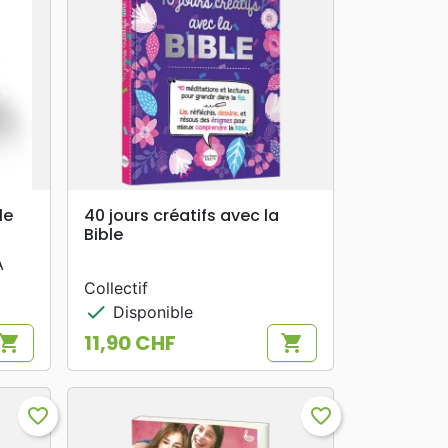
search
APERÇU RAPIDE
le
40 jours créatifs avec la
Bible
A
Collectif
check
Disponible
11,90 CHF
hopping_cart
shopping_cart
Prix
favorite_border
favorite_border