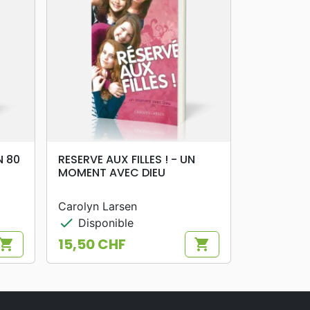
search
APERÇU RAPIDE
N 80
RESERVE AUX FILLES ! - UN
MOMENT AVEC DIEU
Carolyn Larsen
check
Disponible
15,50 CHF
hopping_cart
shopping_cart
Prix