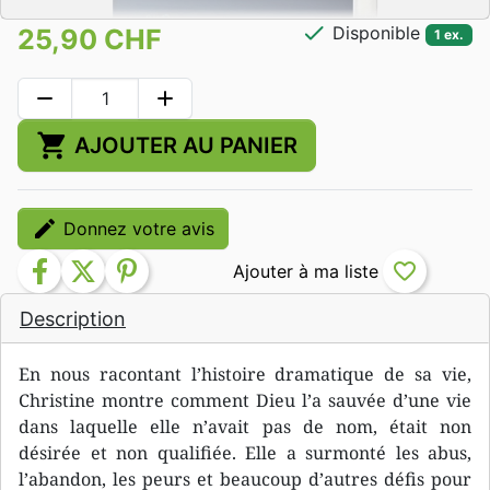
check
Disponible
25,90 CHF
1 ex.
remove
add
shopping_cart
AJOUTER AU PANIER
edit
Donnez votre avis
facebook
twitter
pinterest
favorite_border
Description
En nous racontant l’histoire dramatique de sa vie,
Christine montre comment Dieu l’a sauvée d’une vie
dans laquelle elle n’avait pas de nom, était non
désirée et non qualifiée. Elle a surmonté les abus,
l’abandon, les peurs et beaucoup d’autres défis pour