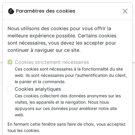
menu
shopping_cart
account_circle
cookie
Paramètres des cookies
Nous utilisons des cookies pour vous offrir la
meilleure expérience possible. Certains cookies
sont nécessaires, vous devez les accepter pour
continuer à naviguer sur ce site.
search
Reche
Cookies strictement nécessaires
Ces cookies sont nécessaires à la fonctionnalité du site
Accueil
Livres
Personne, santé
web. Ils sont nécessaires pour l'authentification du client,
Guérison, relation d'aide
Femme inébranlable
le panier et la commande.
Cookies analytiques
Femme inébranlable
Ces cookies collectent des données anonymes sur les
Osez faire ce que Dieu vous appelle à
visites, les appareils et la navigation. Nous nous
faire
appuyons sur ces données pour améliorer notre site
web.
Christine Caine
En fermant cette fenêtre sans faire de choix, vous acceptez
Référence
MM6175
EAN
9782895761754
tous les cookies.
MINISTERE MULTILINGUE