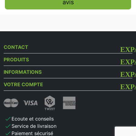
avis
CONTACT
PRODUITS
INFORMATIONS
VOTRE COMPTE
check
Ecoute et conseils
check
Service de livraison
check
Paiement sécurisé