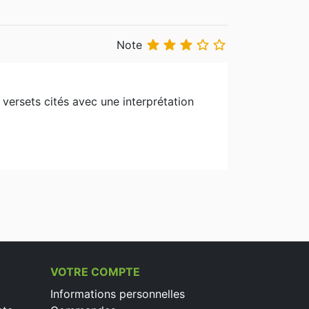





Note
ersets cités avec une interprétation
VOTRE COMPTE
Informations personnelles