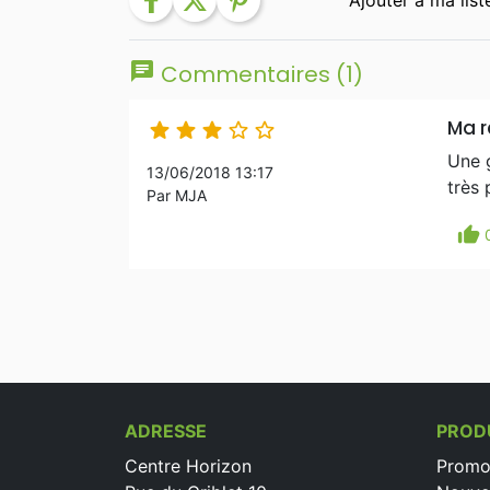
facebook
twitter
pinterest
chat
Commentaires (1)
Ma r





Une 
13/06/2018 13:17
très 
Par MJA
thumb_up
ADRESSE
PROD
Centre Horizon
Promo