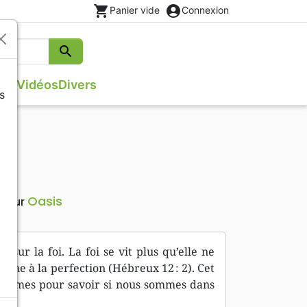
shopping_cart
account_circle
Panier vide
Connexion
search
Rechercher
que
Vidéos
Divers
s
ges
Evangiles
Israël, Messianique
s
Théâtre, saynettes
Poésie
Méditations
Oasis
iteur
 sur la foi. La foi se vit plus qu’elle ne
a mène à la perfection (Hébreux 12 : 2). Cet
-mêmes pour savoir si nous sommes dans