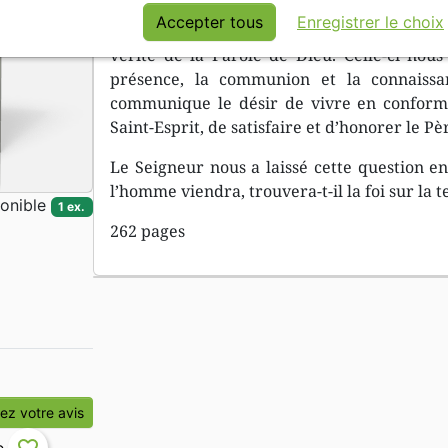
Accepter tous
Enregistrer le choix
Lu avec un cœur ouvert et sincère, nous go
vérité de la Parole de Dieu. Celle-ci nou
présence, la communion et la connaiss
communique le désir de vivre en conformit
Saint-Esprit, de satisfaire et d’honorer le Père
Le Seigneur nous a laissé cette question en 
l’homme viendra, trouvera-t-il la foi sur la te
onible
1 ex.
262 pages
z votre avis