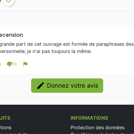
favorite_border
ecension
grande part de cet ouvrage est formée de paraphrases des v
personnelle; je n'ai pas toujours la même.
thumb_down
flag
0
0
edit
Donnez votre avis
UITS
INFORMATIONS
tions
Protection des données