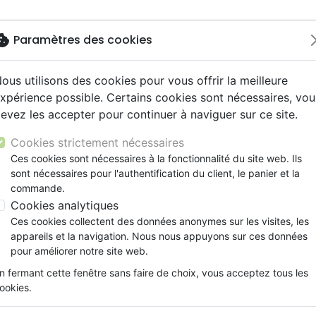
okie
Paramètres des cookies
ous utilisons des cookies pour vous offrir la meilleure
Nouveautés
Bibles
Livres
Jeunesse
Musi
xpérience possible. Certains cookies sont nécessaires, vou
evez les accepter pour continuer à naviguer sur ce site.
ue, société, politique
scents, jeunes
 Rock
gnement, conférences
ts cadeaux
Français fondamental
Témoignages, biographies
Enseignement jeunesse
Compilations
Histoires vraies, témoigna
Accessoires de Bible
olie (La)
y
s cadeaux
s jeunesse
l, Soul
ns animés
Autres versions
Romans
Livres d'activités
Rap, Hip-hop
Documentaires, reportage
Cookies strictement nécessaires
ur
cation
es, méditations jeunesse
 Musique de fête
Bibles d'étude
Bandes dessinées
CD Jeunesse
Recueils et partitions
La foi, cette folie
Ces cookies sont nécessaires à la fonctionnalité du site web. Ils
ais courant
elisation
sont nécessaires pour l'authentification du client, le panier et la
Nouveaux Testaments
Prière, adoration, louange
Philippe Croset
commande.
le, couple
Personne, santé
Cookies analytiques
Référence
OAS7176
EAN
9782369571766
Ed
Ces cookies collectent des données anonymes sur les visites, les
Description
Détails du produit
appareils et la navigation. Nous nous appuyons sur ces données
pour améliorer notre site web.
Ce livre n’est pas un enseignement exhaustif
n fermant cette fenêtre sans faire de choix, vous acceptez tous les
s’enseigne. C’est Jésus qui suscite la foi et l
ookies.
ouvrage nous invite à nous examiner nous
la foi (2 Corinthiens 13 : 5).