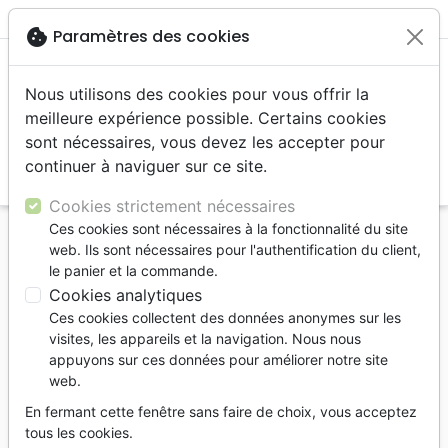
menu
shopping_cart
account_circle
cookie
Paramètres des cookies
Nous utilisons des cookies pour vous offrir la
meilleure expérience possible. Certains cookies
sont nécessaires, vous devez les accepter pour
continuer à naviguer sur ce site.
search
Reche
Cookies strictement nécessaires
Ces cookies sont nécessaires à la fonctionnalité du site
Accueil
Divers
Accessoires de Bible
web. Ils sont nécessaires pour l'authentification du client,
Cavaliers bibliques
le panier et la commande.
Cookies analytiques
Cavaliers bibliques
Ces cookies collectent des données anonymes sur les
2
produits
visites, les appareils et la navigation. Nous nous
appuyons sur ces données pour améliorer notre site
web.
tune
Filtrer
En fermant cette fenêtre sans faire de choix, vous acceptez
tous les cookies.