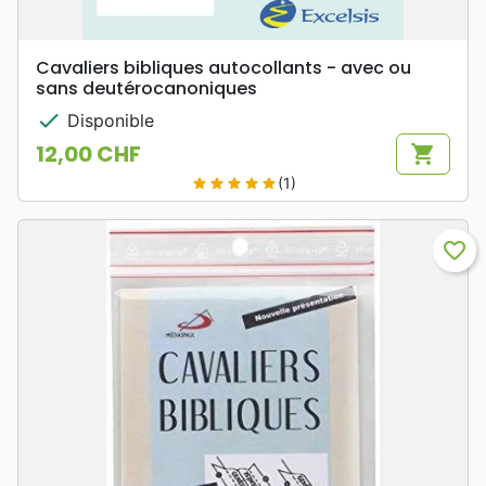
Cavaliers bibliques autocollants - avec ou
sans deutérocanoniques
check
Disponible
12,00 CHF
shopping_cart
Prix
(1)
star
star
star
star
star
favorite_border