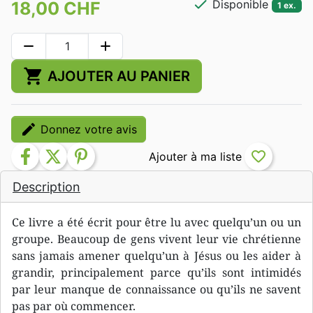
check
Disponible
18,00 CHF
1 ex.
remove
add
shopping_cart
AJOUTER AU PANIER
edit
Donnez votre avis
facebook
twitter
pinterest
favorite_border
Description
Ce livre a été écrit pour être lu avec quelqu’un ou un
groupe. Beaucoup de gens vivent leur vie chrétienne
sans jamais amener quelqu’un à Jésus ou les aider à
grandir, principalement parce qu’ils sont intimidés
par leur manque de connaissance ou qu’ils ne savent
pas par où commencer.