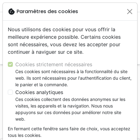
menu
shopping_cart
account_circle
cookie
Paramètres des cookies
Nous utilisons des cookies pour vous offrir la
meilleure expérience possible. Certains cookies
sont nécessaires, vous devez les accepter pour
continuer à naviguer sur ce site.
search
Reche
Cookies strictement nécessaires
Ces cookies sont nécessaires à la fonctionnalité du site
Accueil
Livres
Edification
web. Ils sont nécessaires pour l'authentification du client,
FAITES DES DISCIPLES - Changer le monde
le panier et la commande.
Cookies analytiques
Faites des disciples
Ces cookies collectent des données anonymes sur les
Changer le monde
visites, les appareils et la navigation. Nous nous
appuyons sur ces données pour améliorer notre site
DECARVALHO FERDINAND
web.
Référence
SC4441
EAN
9782957144419
En fermant cette fenêtre sans faire de choix, vous acceptez
SANS COMPROMIS
Editeur
tous les cookies.