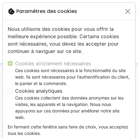
menu
shopping_cart
account_circle
cookie
Paramètres des cookies
Nous utilisons des cookies pour vous offrir la
meilleure expérience possible. Certains cookies
sont nécessaires, vous devez les accepter pour
continuer à naviguer sur ce site.
search
Reche
Cookies strictement nécessaires
Ces cookies sont nécessaires à la fonctionnalité du site
Accueil
Livres
Edification
web. Ils sont nécessaires pour l'authentification du client,
Vérité dans ce monde ébranlé (la) Préparer la route
le panier et la commande.
vers le Messie qui vient
Cookies analytiques
Ces cookies collectent des données anonymes sur les
La vérité dans ce monde ébranlé
visites, les appareils et la navigation. Nous nous
Préparer la route vers le Messie qui vient
appuyons sur ces données pour améliorer notre site
web.
Jean-Pierre Besse
En fermant cette fenêtre sans faire de choix, vous acceptez
Référence
JEM0397
EAN
9782881503979
tous les cookies.
JEM