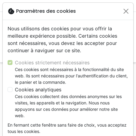
menu
shopping_cart
account_circle
cookie
Paramètres des cookies
Nous utilisons des cookies pour vous offrir la
meilleure expérience possible. Certains cookies
sont nécessaires, vous devez les accepter pour
continuer à naviguer sur ce site.
search
Reche
Cookies strictement nécessaires
Ces cookies sont nécessaires à la fonctionnalité du site
Accueil
Livres
Témoignages, biographies
web. Ils sont nécessaires pour l'authentification du client,
Mourir paraissait préférable - Témoignage d'un
le panier et la commande.
miraculé
Cookies analytiques
Ces cookies collectent des données anonymes sur les
Mourir paraissait préférable
visites, les appareils et la navigation. Nous nous
Témoignage d'un miraculté
appuyons sur ces données pour améliorer notre site
web.
MATHEY LARENT
En fermant cette fenêtre sans faire de choix, vous acceptez
Référence
PHIL1262
EAN
9782911112621
tous les cookies.
PHILADELPHIE