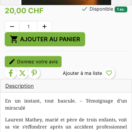
check
Disponible
20,00 CHF
1 ex.
remove
add
shopping_cart
AJOUTER AU PANIER
edit
Donnez votre avis
facebook
twitter
pinterest
favorite_border
Description
En un instant, tout bascule. – Témoignage d’un
miraculé
Laurent Mathey, marié et père de trois enfants, voit
sa vie s’effondrer après un accident professionnel