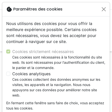
menu
shopping_cart
account_circle
cookie
Paramètres des cookies
Nous utilisons des cookies pour vous offrir la
meilleure expérience possible. Certains cookies
sont nécessaires, vous devez les accepter pour
continuer à naviguer sur ce site.
search
Reche
Cookies strictement nécessaires
Ces cookies sont nécessaires à la fonctionnalité du site
Accueil
Livres
Edification
web. Ils sont nécessaires pour l'authentification du client,
Courage de changer sa vie (Le) - Oser avancer en
le panier et la commande.
recherchant Dieu
Cookies analytiques
Ces cookies collectent des données anonymes sur les
Le courage de changer sa vie
visites, les appareils et la navigation. Nous nous
Oser avancer en recherchant Dieu
appuyons sur ces données pour améliorer notre site
web.
Pierre-Yves Wurtz
En fermant cette fenêtre sans faire de choix, vous acceptez
Référence
FAR4569
EAN
9782863145692
tous les cookies.
EDITIONS FAREL