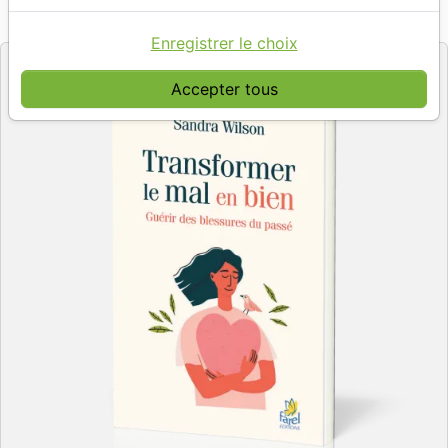
Référence
FAR4570
EAN
9782863145708
EDITIONS FAREL
Editeur
Enregistrer le choix
Accepter tous