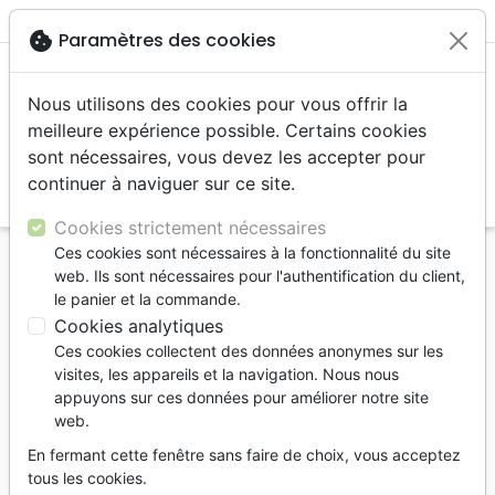
menu
shopping_cart
account_circle
cookie
Paramètres des cookies
Nous utilisons des cookies pour vous offrir la
meilleure expérience possible. Certains cookies
sont nécessaires, vous devez les accepter pour
continuer à naviguer sur ce site.
search
Reche
Cookies strictement nécessaires
Ces cookies sont nécessaires à la fonctionnalité du site
Accueil
Livres
Personne, santé
web. Ils sont nécessaires pour l'authentification du client,
Guérison, relation d'aide
le panier et la commande.
Transformer le mal en bien - Guérir des blessures
Cookies analytiques
du passé
Ces cookies collectent des données anonymes sur les
visites, les appareils et la navigation. Nous nous
Transformer le mal en bien
appuyons sur ces données pour améliorer notre site
web.
Guérir des blessures du passé
En fermant cette fenêtre sans faire de choix, vous acceptez
Sandra Wilson
tous les cookies.