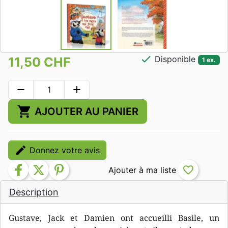
check
Disponible
11,50 CHF
1 ex.
remove
add
shopping_cart
AJOUTER AU PANIER
edit
Donnez votre avis
facebook
twitter
pinterest
favorite_border
Description
Gustave, Jack et Damien ont accueilli Basile, un