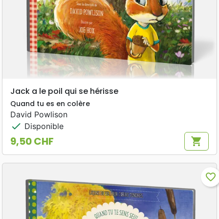
Jack a le poil qui se hérisse
Quand tu es en colère
David Powlison
check
Disponible
9,50 CHF
shopping_cart
Prix
favorite_border