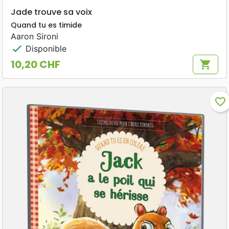
Jade trouve sa voix
Quand tu es timide
Aaron Sironi
check
Disponible
10,20 CHF
shopping_cart
Prix
favorite_border