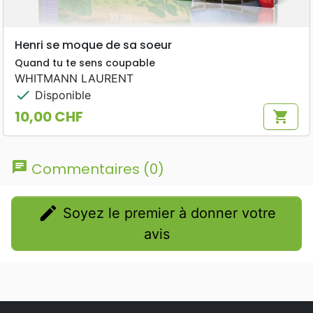
Henri se moque de sa soeur
Quand tu te sens coupable
WHITMANN LAURENT
check
Disponible
10,00 CHF
shopping_cart
Prix
chat
Commentaires (0)
edit
Soyez le premier à donner votre
avis