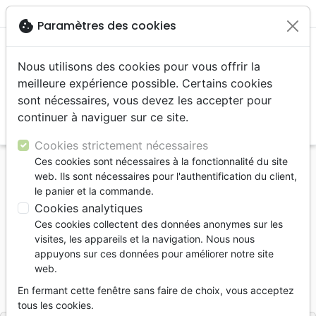
menu
shopping_cart
account_circle
cookie
Paramètres des cookies
Nous utilisons des cookies pour vous offrir la
meilleure expérience possible. Certains cookies
sont nécessaires, vous devez les accepter pour
continuer à naviguer sur ce site.
search
Reche
Cookies strictement nécessaires
Ces cookies sont nécessaires à la fonctionnalité du site
Accueil
Jeunesse
6 - 9 ans
web. Ils sont nécessaires pour l'authentification du client,
Gustave et les mots qui font mal
le panier et la commande.
Cookies analytiques
Gustave et les mots qui font mal
Ces cookies collectent des données anonymes sur les
Quand tu te fais harceler
visites, les appareils et la navigation. Nous nous
appuyons sur ces données pour améliorer notre site
Lowe Julie & Hox Joe
web.
Référence
EXL0616
EAN
9782755006162
En fermant cette fenêtre sans faire de choix, vous acceptez
Excelsis & Kerygma
Editeur
tous les cookies.