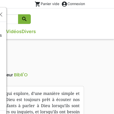
shopping_cart
account_circle
Panier vide
Connexion
search
Rechercher
que
Vidéos
Divers
s
s
Evangiles
Israël, Messianique
Théâtre, saynettes
Poésie
Méditations
Bibli'O
Editeur
tré qui explore, d’une manière simple et
nt Dieu est toujours prêt à écouter nos
 enfants à parler à Dieu lorsqu’ils sont
istes ou inquiets, et lorsqu’ils ont besoin