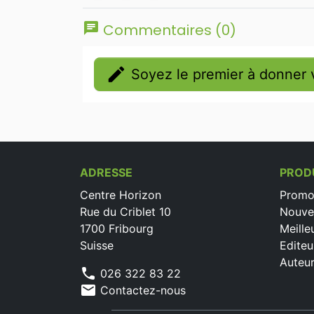
chat
Commentaires (0)
edit
Soyez le premier à donner v
ADRESSE
PROD
Centre Horizon
Promo
Rue du Criblet 10
Nouve
1700 Fribourg
Meille
Suisse
Editeu
Auteu
phone
026 322 83 22
mail
Contactez-nous