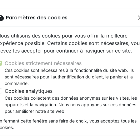
okie
Paramètres des cookies
ous utilisons des cookies pour vous offrir la meilleure
Nouveautés
Bibles
Livres
Jeunesse
Musi
xpérience possible. Certains cookies sont nécessaires, vou
evez les accepter pour continuer à naviguer sur ce site.
ue, société, politique
scents, jeunes
umental
ns animés
ts cadeaux
Français fondamental
Témoignages, biographies
Enseignement jeunesse
Compilations
Documentaires, reportage
Accessoires de Bible
s prie
y
s cadeaux
s jeunesse
 Musique de fête
ires vraies, témoignages
Autres versions
Romans
Livres d'activités
Recueils et partitions
Cookies strictement nécessaires
ur
cation
es, méditations jeunesse
Bibles d'étude
Bandes dessinées
CD Jeunesse
Petit Ours prie
Ces cookies sont nécessaires à la fonctionnalité du site web. Ils
ais courant
elisation
sont nécessaires pour l'authentification du client, le panier et la
Nouveaux Testaments
Prière, adoration, louange
ROBINSON HILARY ET STANLEY MAN
commande.
le, couple
Personne, santé
Cookies analytiques
Référence
BIBLIO3041
EAN
9782386230417
Ces cookies collectent des données anonymes sur les visites, les
Description
Détails du produit
appareils et la navigation. Nous nous appuyons sur ces données
pour améliorer notre site web.
Petit Ours prie est un charmant livre illus
n fermant cette fenêtre sans faire de choix, vous acceptez tous les
accessible pour les jeunes enfants, comme
ookies.
prières. Ce récit intemporel encourage les
heureux et remplis de joie, lorsqu’ils sont tr