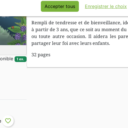
d’aide. Il les rassure en leur rappelant q
Accepter tous
Enregistrer le choix
prières.
Rempli de tendresse et de bienveillance, id
à partir de 3 ans, que ce soit au moment du 
ou toute autre occasion. Il aidera les par
partager leur foi avec leurs enfants.
32 pages
onible
1 ex.
favorite_border