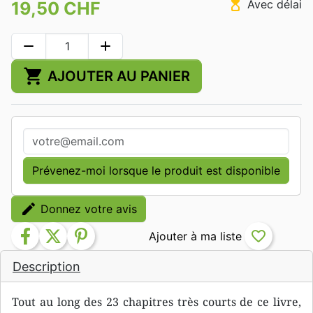
hourglass_top
Avec délai
19,50 CHF
remove
add
shopping_cart
AJOUTER AU PANIER
Prévenez-moi lorsque le produit est disponible
edit
Donnez votre avis
facebook
twitter
pinterest
favorite_border
Description
Tout au long des 23 chapitres très courts de ce livre,