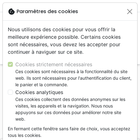
menu
shopping_cart
account_circle
cookie
Paramètres des cookies
Nous utilisons des cookies pour vous offrir la
meilleure expérience possible. Certains cookies
sont nécessaires, vous devez les accepter pour
continuer à naviguer sur ce site.
search
Reche
Cookies strictement nécessaires
Ces cookies sont nécessaires à la fonctionnalité du site
Accueil
Livres
Edification
web. Ils sont nécessaires pour l'authentification du client,
J'aime Jésus - et voilà pourquoi
le panier et la commande.
Cookies analytiques
J'aime Jésus
Ces cookies collectent des données anonymes sur les
et voilà pourquoi
visites, les appareils et la navigation. Nous nous
appuyons sur ces données pour améliorer notre site
Frank Allred
web.
Référence
EUR5641
EAN
9781914156410
En fermant cette fenêtre sans faire de choix, vous acceptez
Europresse
Editeur
tous les cookies.