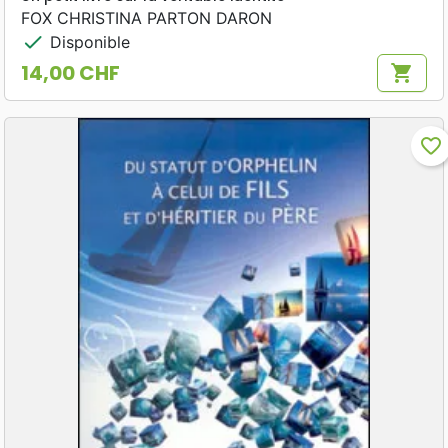
FOX CHRISTINA PARTON DARON
check
Disponible
14,00 CHF
shopping_cart
Prix
favorite_border