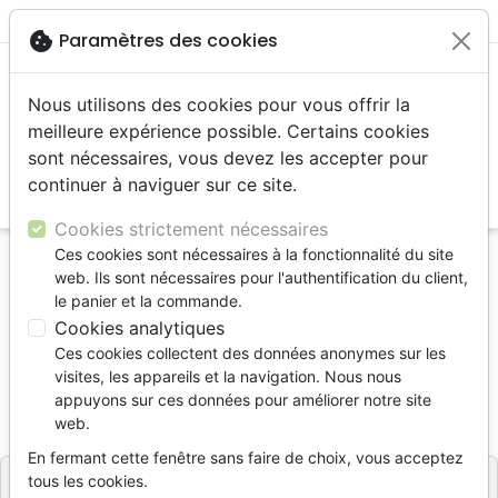
menu
shopping_cart
account_circle
cookie
Paramètres des cookies
Nous utilisons des cookies pour vous offrir la
meilleure expérience possible. Certains cookies
sont nécessaires, vous devez les accepter pour
continuer à naviguer sur ce site.
search
Reche
Cookies strictement nécessaires
Ces cookies sont nécessaires à la fonctionnalité du site
Accueil
Livres
Prière, adoration, louange
web. Ils sont nécessaires pour l'authentification du client,
QUAND MAMAN PRIE
le panier et la commande.
Cookies analytiques
QUAND MAMAN PRIE
Ces cookies collectent des données anonymes sur les
Fern Nichols
visites, les appareils et la navigation. Nous nous
appuyons sur ces données pour améliorer notre site
Référence
FV7217
EAN
9782880272173
web.
Foi et Victoire
Editeur
En fermant cette fenêtre sans faire de choix, vous acceptez
tous les cookies.