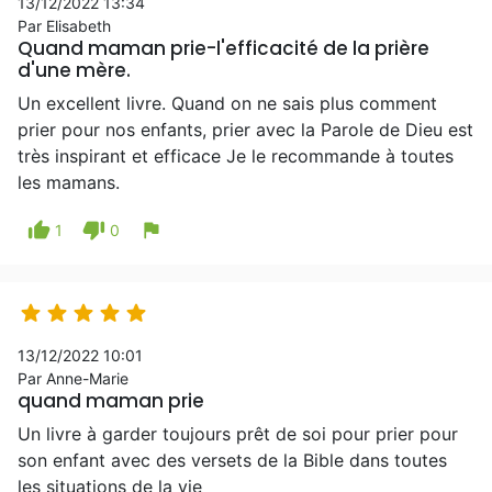
13/12/2022 13:34
Par Elisabeth
Quand maman prie-l'efficacité de la prière
d'une mère.
Un excellent livre. Quand on ne sais plus comment
prier pour nos enfants, prier avec la Parole de Dieu est
très inspirant et efficace Je le recommande à toutes
les mamans.
thumb_up
thumb_down
flag
1
0





13/12/2022 10:01
Par Anne-Marie
quand maman prie
Un livre à garder toujours prêt de soi pour prier pour
son enfant avec des versets de la Bible dans toutes
les situations de la vie