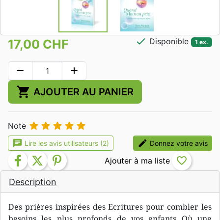
check
Disponible
17,00 CHF
1 ex.
remove
add
shopping_cart
AJOUTER AU PANIER





Note
chat
edit
Lire les avis utilisateurs (2)
Donnez votre avis
facebook
twitter
pinterest
favorite_border
Description
Des prières inspirées des Ecritures pour combler les
besoins les plus profonds de vos enfants Où une