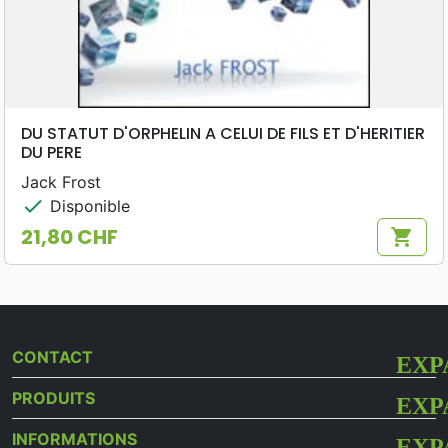
DU STATUT D'ORPHELIN A CELUI DE FILS ET D'HERITIER
DU PERE
Jack Frost
check
Disponible
21,80 CHF
shopping_cart
Prix
CONTACT
PRODUITS
INFORMATIONS