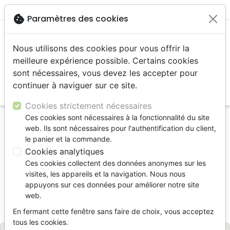
menu
shopping_cart
account_circle
cookie
Paramètres des cookies
Nous utilisons des cookies pour vous offrir la
meilleure expérience possible. Certains cookies
sont nécessaires, vous devez les accepter pour
continuer à naviguer sur ce site.
search
Reche
Cookies strictement nécessaires
Ces cookies sont nécessaires à la fonctionnalité du site
Accueil
Divers
Objets cadeaux
web. Ils sont nécessaires pour l'authentification du client,
Ardoise illustrée "Jésus dit : je suis la lumière du
le panier et la commande.
monde"
Cookies analytiques
Ces cookies collectent des données anonymes sur les
Ardoise illustrée
visites, les appareils et la navigation. Nous nous
Hoyos Céliz Julio
appuyons sur ces données pour améliorer notre site
web.
Référence
SOLUARD014
EAN
2110000027247
En fermant cette fenêtre sans faire de choix, vous acceptez
Soleil et Lune
Editeur
tous les cookies.