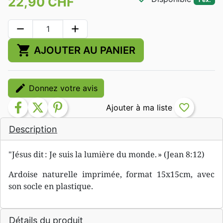
22,90 CHF
remove
add
shopping_cart
AJOUTER AU PANIER
edit
Donnez votre avis
facebook
twitter
pinterest
favorite_border
Description
"Jésus dit : Je suis la lumière du monde. » (Jean 8:12)
Ardoise naturelle imprimée, format 15x15cm, avec
son socle en plastique.
Détails du produit